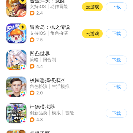
合金弹头：觉醒
支持iOS
|
动作冒险
云游戏
下载
|
射击
|
街机
2.4
冒险岛：枫之传说
支持iOS
|
角色扮演
云游戏
下载
|
放置
|
冒险
2.5
凹凸世界
策略
|
回合制
下载
|
动漫改编
|
凹凸世界
4.4
校园恶搞模拟器
角色扮演
|
生活模拟
下载
|
写实
2.0
杜德模拟器
创新品类
|
模拟
|
冒险
下载
|
写实
4.3