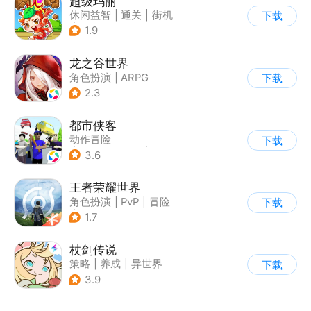
超级玛丽
休闲益智
|
通关
|
街机
下载
|
儿童游戏
1.9
龙之谷世界
角色扮演
|
ARPG
下载
|
奇幻
|
开放世界
2.3
都市侠客
动作冒险
下载
|
第一人称射击
|
冒险
3.6
|
开放世界
王者荣耀世界
角色扮演
|
PvP
|
冒险
下载
|
开放世界
1.7
杖剑传说
策略
|
养成
|
异世界
下载
|
二次元
3.9