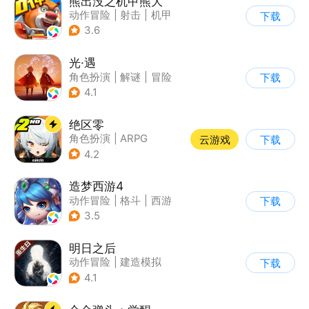
熊出没之机甲熊大
动作冒险
|
射击
|
机甲
下载
|
熊出没
3.6
光·遇
角色扮演
|
解谜
|
冒险
下载
|
开放世界
4.1
绝区零
角色扮演
|
ARPG
云游戏
下载
|
冒险
|
美少女
4.2
造梦西游4
动作冒险
|
格斗
|
西游
下载
|
横版过关
3.5
明日之后
动作冒险
|
建造模拟
下载
|
丧尸
|
明日之后
4.1