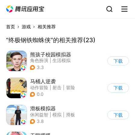
首页
游戏
相关推荐
“终极钢铁蜘蛛侠”的相关推荐(23)
熊孩子校园模拟器
角色扮演
|
生活模拟
下载
|
写实
3.3
马桶人逆袭
动作冒险
|
射击
|
冒险
下载
|
像素风
0.0
滑板模拟器
休闲益智
|
模拟
|
滑板
下载
|
卡通
3.8