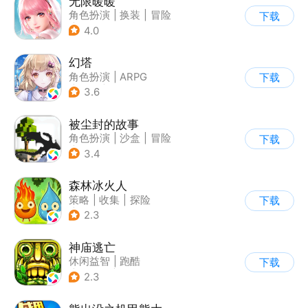
无限暖暖
角色扮演
|
换装
|
冒险
下载
|
开放世界
4.0
幻塔
角色扮演
|
ARPG
下载
|
奇幻
|
开放世界
3.6
被尘封的故事
角色扮演
|
沙盒
|
冒险
下载
|
开放世界
3.4
森林冰火人
策略
|
收集
|
探险
下载
|
儿童游戏
2.3
神庙逃亡
休闲益智
|
跑酷
下载
|
欧美风
|
创梦天地
2.3