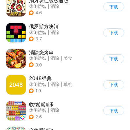
消方块红包极速版
休闲益智
|
消除
下载
|
积分网赚
4.6
俄罗斯方块消
休闲益智
|
消除
下载
|
俄罗斯方块
3.7
消除烧烤串
休闲益智
|
消除
|
美食
下载
|
清新
0.0
2048经典
休闲益智
|
消除
|
单机
下载
|
合成
1.0
收纳消消乐
休闲益智
|
消除
下载
2.6