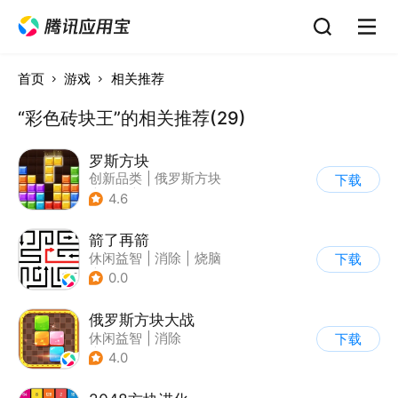
首页
游戏
相关推荐
“彩色砖块王”的相关推荐(29)
罗斯方块
创新品类
|
俄罗斯方块
下载
|
脑洞
|
多比特
4.6
箭了再箭
休闲益智
|
消除
|
烧脑
下载
|
清新
0.0
俄罗斯方块大战
休闲益智
|
消除
下载
|
俄罗斯方块
4.0