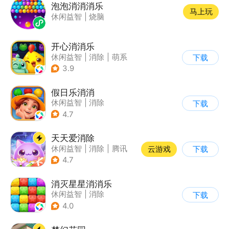
泡泡消消消乐
马上玩
休闲益智
|
烧脑
开心消消乐
休闲益智
|
消除
|
萌系
下载
|
乐元素
3.9
假日乐消消
休闲益智
|
消除
下载
|
乐元素
4.7
天天爱消除
休闲益智
|
消除
|
腾讯
云游戏
下载
|
单机
4.7
消灭星星消消乐
休闲益智
|
消除
下载
4.0