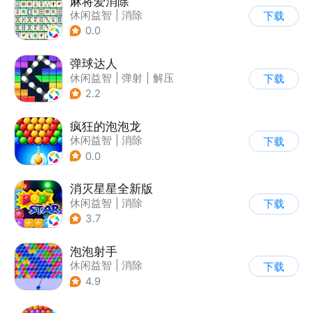
麻将爱消除
休闲益智
|
消除
下载
0.0
弹球达人
休闲益智
|
弹射
|
解压
下载
|
卡通
2.2
疯狂的泡泡龙
休闲益智
|
消除
下载
0.0
消灭星星全新版
休闲益智
|
消除
下载
3.7
泡泡射手
休闲益智
|
消除
下载
|
泡泡龙
|
多比特
4.9