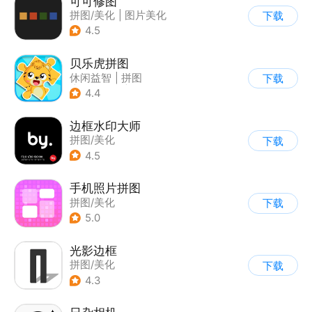
可可修图
拼图/美化
|
图片美化
下载
4.5
贝乐虎拼图
休闲益智
|
拼图
下载
|
学习教育
|
儿童游戏
4.4
边框水印大师
拼图/美化
下载
4.5
手机照片拼图
拼图/美化
下载
5.0
光影边框
拼图/美化
下载
4.3