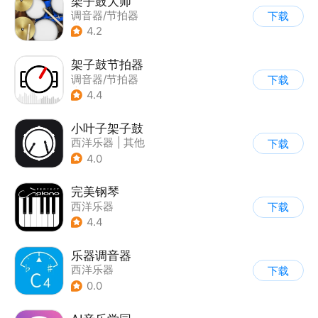
架子鼓大师
调音器/节拍器
下载
|
西洋乐器
4.2
架子鼓节拍器
调音器/节拍器
下载
|
在线音乐
4.4
小叶子架子鼓
西洋乐器
|
其他
下载
4.0
完美钢琴
西洋乐器
下载
4.4
乐器调音器
西洋乐器
下载
0.0