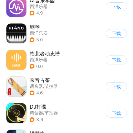
AI音乐学园
西洋乐器
下载
4.9
钢琴
西洋乐器
下载
5.0
指北者动态谱
西洋乐器
下载
0.0
来音古筝
调音器/节拍器
下载
4.6
DJ打碟
调音器/节拍器
下载
|
西洋乐器
3.6