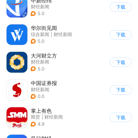
中新经纬
财经新闻
下载
5.0
华尔街见闻
综合新闻
|
财经新闻
下载
5.0
大河财立方
财经新闻
下载
5.0
中国证券报
财经新闻
下载
0.0
掌上有色
期货
|
财经新闻
下载
|
贵金属原油
4.9