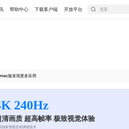
讯
帮助中心
下载客户端
开放平台
mac版发现更多应用
4K 240Hz
超清画质 超高帧率 极致视觉体验
讯独家智能音画调校技术