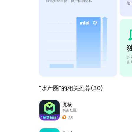
腾讯安全加持，保护你的隐私
给
独
账
“水产圈”的相关推荐(30)
魔核
兴趣社区
3.0