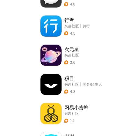
4.8
行者
兴趣社区
|
骑行
4.5
次元星
兴趣社区
3.6
积目
兴趣社区
|
匿名/陌生人
4.8
网易小蜜蜂
兴趣社区
1.4