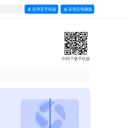
应用宝
手机版
应用宝
电脑版
扫码下载手机版