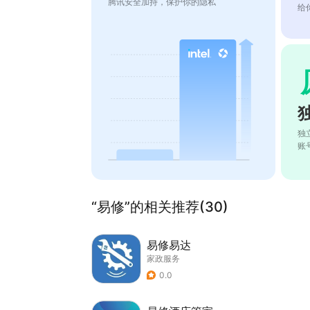
腾讯安全加持，保护你的隐私
给
独
账
“易修”的相关推荐(30)
易修易达
家政服务
0.0