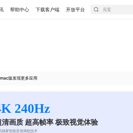
讯
帮助中心
下载客户端
开放平台
mac版发现更多应用
4K 240Hz
超清画质 超高帧率 极致视觉体验
讯独家智能音画调校技术