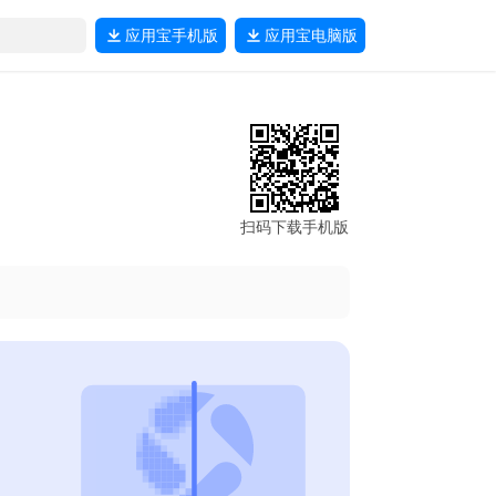
应用宝
手机版
应用宝
电脑版
扫码下载手机版