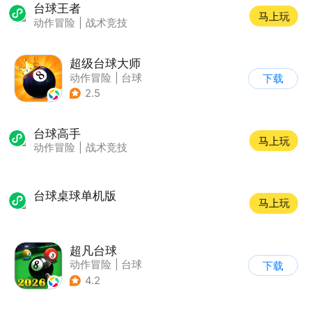
台球王者
马上玩
动作冒险
|
战术竞技
超级台球大师
动作冒险
|
台球
下载
2.5
台球高手
马上玩
动作冒险
|
战术竞技
台球桌球单机版
马上玩
超凡台球
动作冒险
|
台球
下载
4.2