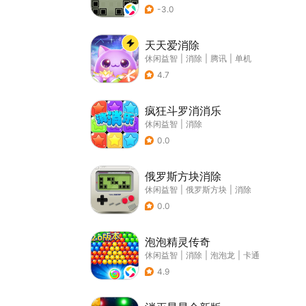
-3.0
天天爱消除
休闲益智
|
消除
|
腾讯
|
单机
4.7
疯狂斗罗消消乐
休闲益智
|
消除
0.0
俄罗斯方块消除
休闲益智
|
俄罗斯方块
|
消除
0.0
泡泡精灵传奇
休闲益智
|
消除
|
泡泡龙
|
卡通
4.9