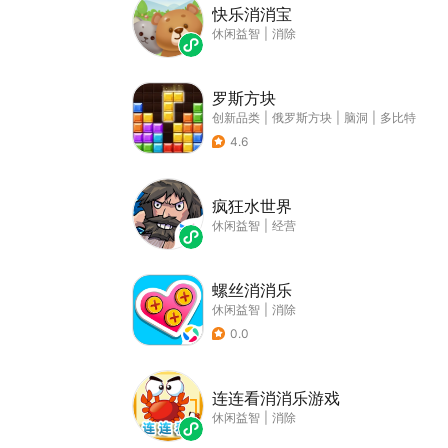
快乐消消宝
休闲益智
|
消除
罗斯方块
创新品类
|
俄罗斯方块
|
脑洞
|
多比特
4.6
疯狂水世界
休闲益智
|
经营
螺丝消消乐
休闲益智
|
消除
0.0
连连看消消乐游戏
休闲益智
|
消除