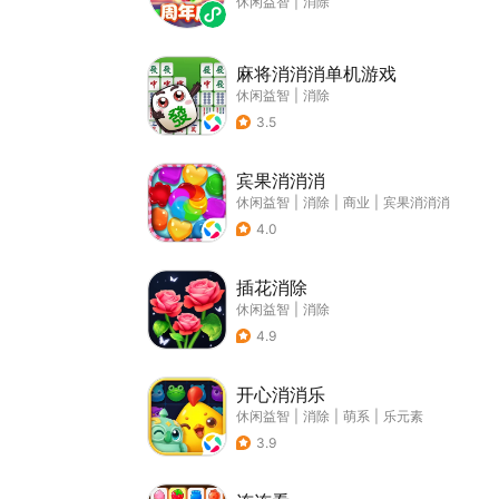
休闲益智
|
消除
麻将消消消单机游戏
休闲益智
|
消除
3.5
宾果消消消
休闲益智
|
消除
|
商业
|
宾果消消消
4.0
插花消除
休闲益智
|
消除
4.9
开心消消乐
休闲益智
|
消除
|
萌系
|
乐元素
3.9