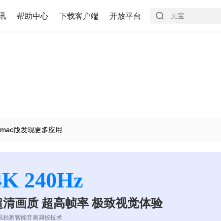
讯
帮助中心
下载客户端
开放平台
mac版发现更多应用
4K 240Hz
超清画质 超高帧率 极致视觉体验
讯独家智能音画调校技术