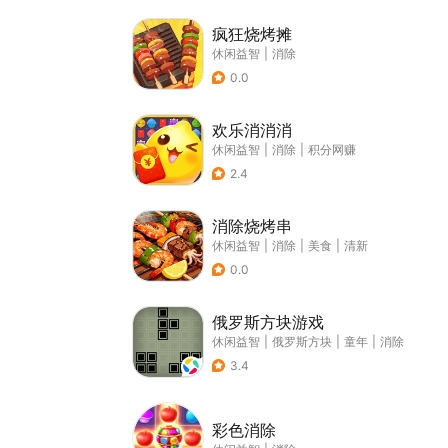
疯狂烧烤摊
休闲益智
|
消除
0.0
欢乐消消消
休闲益智
|
消除
|
积分网赚
2.4
消除烧烤串
休闲益智
|
消除
|
美食
|
清新
0.0
俄罗斯方块游戏
休闲益智
|
俄罗斯方块
|
童年
|
消除
3.4
彩色消除