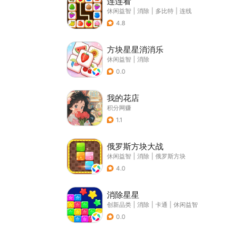
连连看
休闲益智
|
消除
|
多比特
|
连线
4.8
方块星星消消乐
休闲益智
|
消除
0.0
我的花店
积分网赚
1.1
俄罗斯方块大战
休闲益智
|
消除
|
俄罗斯方块
4.0
消除星星
创新品类
|
消除
|
卡通
|
休闲益智
0.0