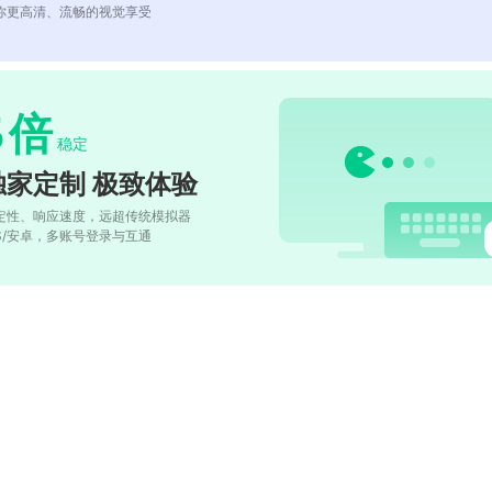
你更高清、流畅的视觉享受
5
倍
稳定
独家定制 极致体验
定性、响应速度，远超传统模拟器
OS/安卓，多账号登录与互通