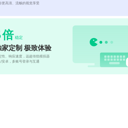
你更高清、流畅的视觉享受
5
倍
稳定
独家定制 极致体验
定性、响应速度，远超传统模拟器
OS/安卓，多账号登录与互通