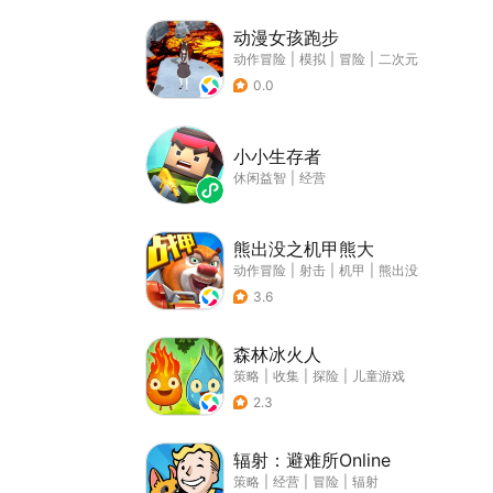
动漫女孩跑步
动作冒险
|
模拟
|
冒险
|
二次元
0.0
小小生存者
休闲益智
|
经营
熊出没之机甲熊大
动作冒险
|
射击
|
机甲
|
熊出没
3.6
森林冰火人
策略
|
收集
|
探险
|
儿童游戏
2.3
辐射：避难所Online
策略
|
经营
|
冒险
|
辐射