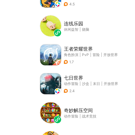
4.5
连线乐园
休闲益智
|
烧脑
王者荣耀世界
角色扮演
|
PvP
|
冒险
|
开放世界
1.7
七日世界
动作冒险
|
沙盒
|
末日
|
开放世界
2.4
奇妙解压空间
动作冒险
|
战术竞技