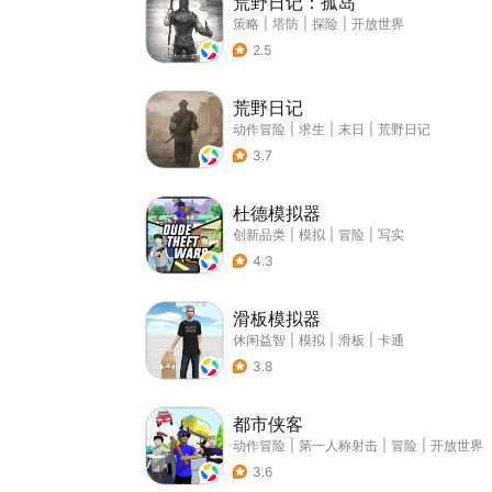
荒野日记：孤岛
策略
|
塔防
|
探险
|
开放世界
2.5
荒野日记
动作冒险
|
求生
|
末日
|
荒野日记
3.7
杜德模拟器
创新品类
|
模拟
|
冒险
|
写实
4.3
滑板模拟器
休闲益智
|
模拟
|
滑板
|
卡通
3.8
都市侠客
动作冒险
|
第一人称射击
|
冒险
|
开放世界
3.6