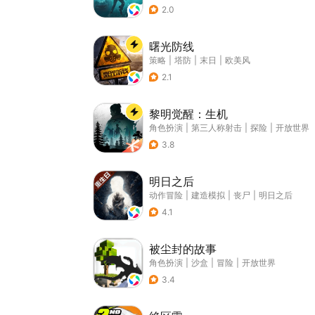
2.0
曙光防线
策略
|
塔防
|
末日
|
欧美风
2.1
黎明觉醒：生机
角色扮演
|
第三人称射击
|
探险
|
开放世界
3.8
明日之后
动作冒险
|
建造模拟
|
丧尸
|
明日之后
4.1
被尘封的故事
角色扮演
|
沙盒
|
冒险
|
开放世界
3.4