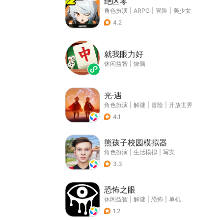
绝区零
角色扮演
|
ARPG
|
冒险
|
美少女
4.2
就我眼力好
休闲益智
|
烧脑
光·遇
角色扮演
|
解谜
|
冒险
|
开放世界
4.1
熊孩子校园模拟器
角色扮演
|
生活模拟
|
写实
3.3
恐怖之眼
休闲益智
|
解谜
|
恐怖
|
单机
1.2