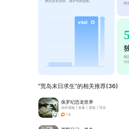
腾讯安全加持，保护你的隐私
给
稳
i
“荒岛末日求生”的相关推荐(36)
侏罗纪恐龙世界
动作冒险
|
收集
|
冒险
|
写实
1.8