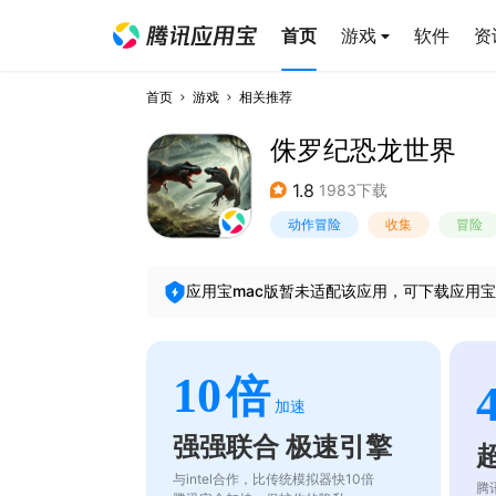
首页
游戏
软件
资
首页
游戏
相关推荐
侏罗纪恐龙世界
1.8
1983下载
动作冒险
收集
冒险
应用宝mac版暂未适配该应用，可下载应用宝
10
倍
加速
强强联合 极速引擎
与intel合作，比传统模拟器快10倍
腾