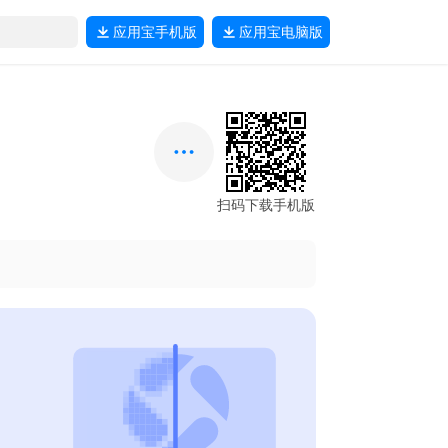
应用宝
手机版
应用宝
电脑版
扫码下载手机版