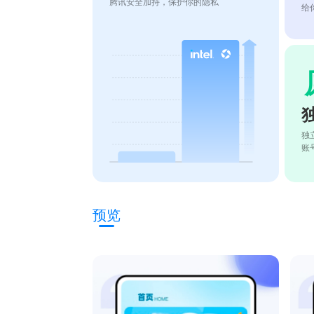
腾讯安全加持，保护你的隐私
给
独
账
预览