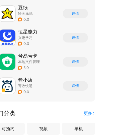
豆纸
绘画涂鸦
详情
0.0
恒星能力
兴趣学习
详情
0.0
号易号卡
本地文件管理
详情
5.0
驿小店
寄收快递
详情
0.0
门分类
更多
可预约
视频
单机