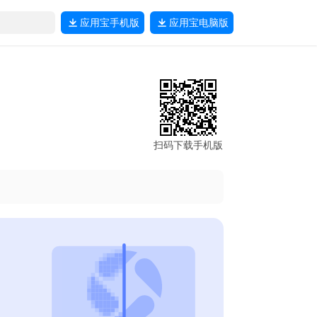
应用宝
手机版
应用宝
电脑版
扫码下载手机版