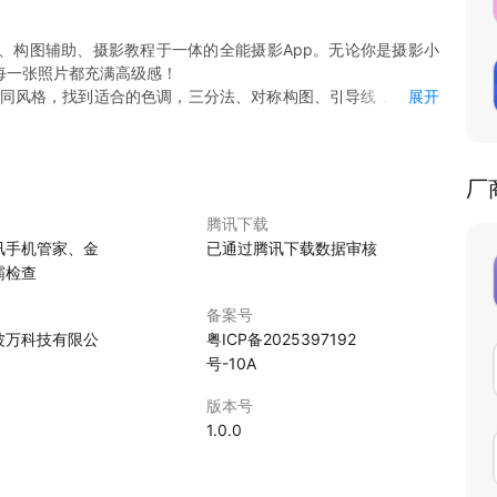
、构图辅助、摄影教程于一体的全能摄影App。无论你是摄影小
每一张照片都充满高级感！
不同风格，找到适合的色调，三分法、对称构图、引导线，帮助新
展开
下载变美相机，开启你的高级感摄影之旅！
厂
腾讯下载
讯手机管家、金
已通过腾讯下载数据审核
霸检查
备案号
波万科技有限公
粤ICP备2025397192
号-10A
版本号
1.0.0