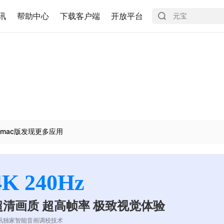
讯
帮助中心
下载客户端
开放平台
mac版发现更多应用
4K 240Hz
超清画质 超高帧率 极致视觉体验
讯独家智能音画调校技术