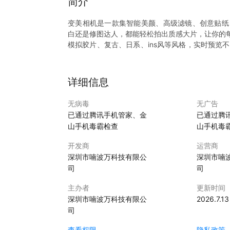
简介
变美相机是一款集智能美颜、高级滤镜、创意贴纸
白还是修图达人，都能轻松拍出质感大片，让你的
模拟胶片、复古、日系、ins风等风格，实时预览
手拍出专业级照片。
从基础构图到高级调色，手把手教你拍大片，立即
详细信息
无病毒
无广告
已通过腾讯手机管家、金
已通过腾
山手机毒霸检查
山手机毒
开发商
运营商
深圳市喃波万科技有限公
深圳市喃
司
司
主办者
更新时间
深圳市喃波万科技有限公
2026.7.13
司
查看权限
隐私政策