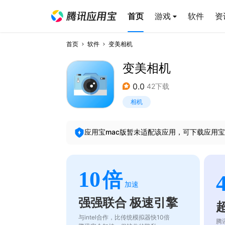
首页
游戏
软件
资
首页
软件
变美相机
变美相机
0.0
42下载
相机
应用宝mac版暂未适配该应用，可下载应用宝
10
倍
加速
强强联合 极速引擎
与intel合作，比传统模拟器快10倍
腾