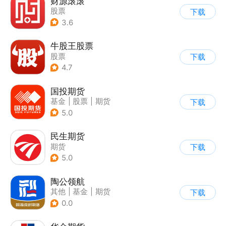
财源滚滚
股票
下载
3.6
牛股王股票
股票
下载
4.7
国投期货
基金
|
股票
|
期货
下载
5.0
民生期货
期货
下载
5.0
陶公领航
其他
|
基金
|
期货
下载
|
股票
0.0