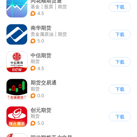
同花顺期货通
基金
|
股票
|
期货
下载
4.5
南华期货
贵金属原油
|
期货
下载
|
股票
5.0
中信期货
期货
下载
4.5
期货交易通
期货
下载
0.0
创元期货
期货
下载
5.0