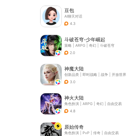
豆包
AI聊天对话
4.3
斗破苍穹-少年崛起
策略
|
ARPG
|
奇幻
|
斗破苍穹
2.0
神魔大陆
创新品类
|
即时战略
|
战争
|
开放世界
3.0
神火大陆
角色扮演
|
ARPG
|
奇幻
|
自由交易
4.8
原始传奇
角色扮演
|
PvP
|
传奇
|
自由交易