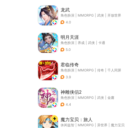
龙武
角色扮演
|
MMORPG
|
武侠
|
开放世界
4.0
明月天涯
角色扮演
|
养成
|
武侠
|
卡通
5.0
君临传奇
角色扮演
|
MMORPG
|
传奇
|
千人同屏
3.9
神雕侠侣2
角色扮演
|
MMORPG
|
武侠
|
金庸
4.4
魔力宝贝：旅人
休闲益智
|
MMORPG
|
异世界
|
魔力宝贝