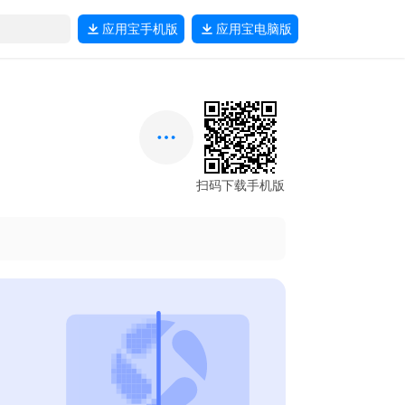
应用宝
手机版
应用宝
电脑版
扫码下载手机版