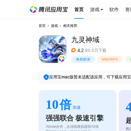
首页
游戏
软件
资
首页
游戏
相关推荐
九灵神域
4.2
80.5万下载
角色扮演
MMORPG
应用宝mac版暂未适配该应用，可下载应用宝
10
倍
加速
强强联合 极速引擎
与intel合作，比传统模拟器快10倍
腾