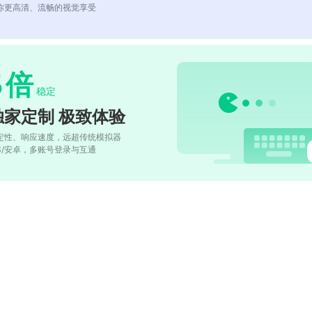
你更高清、流畅的视觉享受
5
倍
稳定
独家定制 极致体验
定性、响应速度，远超传统模拟器
OS/安卓，多账号登录与互通