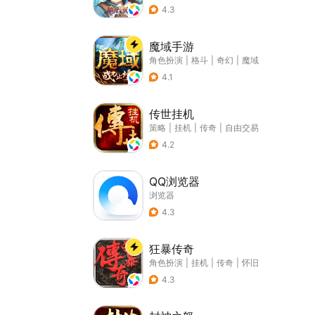
4.3
魔域手游
角色扮演
|
格斗
|
奇幻
|
魔域
4.1
传世挂机
策略
|
挂机
|
传奇
|
自由交易
4.2
QQ浏览器
浏览器
4.3
狂暴传奇
角色扮演
|
挂机
|
传奇
|
怀旧
4.3