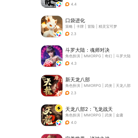
4.4
口袋进化
策略
|
卡牌
|
冒险
|
精灵宝可梦
2.3
斗罗大陆：魂师对决
角色扮演
|
MMORPG
|
奇幻
|
斗罗大陆
4.3
新天龙八部
角色扮演
|
MMORPG
|
武侠
|
天龙八部
2.3
天龙八部2：飞龙战天
角色扮演
|
MMORPG
|
武侠
|
金庸
4.0