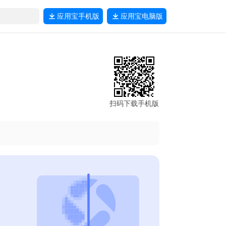
应用宝
手机版
应用宝
电脑版
扫码下载手机版