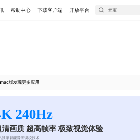
讯
帮助中心
下载客户端
开放平台
mac版发现更多应用
4K 240Hz
超清画质 超高帧率 极致视觉体验
讯独家智能音画调校技术