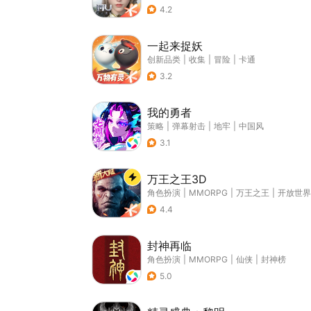
4.2
一起来捉妖
创新品类
|
收集
|
冒险
|
卡通
3.2
我的勇者
策略
|
弹幕射击
|
地牢
|
中国风
3.1
万王之王3D
角色扮演
|
MMORPG
|
万王之王
|
开放世界
4.4
封神再临
角色扮演
|
MMORPG
|
仙侠
|
封神榜
5.0