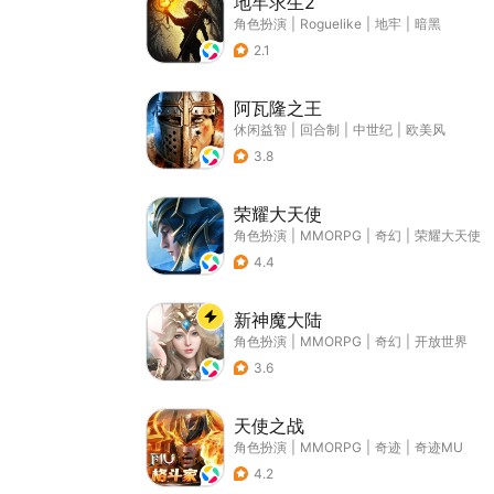
地牢求生2
角色扮演
|
Roguelike
|
地牢
|
暗黑
2.1
阿瓦隆之王
休闲益智
|
回合制
|
中世纪
|
欧美风
3.8
荣耀大天使
角色扮演
|
MMORPG
|
奇幻
|
荣耀大天使
4.4
新神魔大陆
角色扮演
|
MMORPG
|
奇幻
|
开放世界
3.6
天使之战
角色扮演
|
MMORPG
|
奇迹
|
奇迹MU
4.2