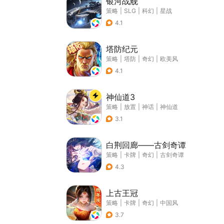
银河战舰
策略
|
SLG
|
科幻
|
星战
4.1
塔防纪元
策略
|
塔防
|
奇幻
|
欧美风
4.1
神仙道3
策略
|
放置
|
神话
|
神仙道
3.1
白荆回廊——古剑奇谭
策略
|
卡牌
|
奇幻
|
古剑奇谭
4.3
上古王冠
策略
|
卡牌
|
奇幻
|
中国风
3.7