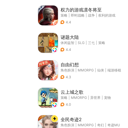
权力的游戏凛冬将至
策略
|
即时战略
|
战争
|
权利的游戏
4.4
谜题大陆
休闲益智
|
SLG
|
三七
|
策略
4.4
自由幻想
角色扮演
|
MMORPG
|
仙侠
|
端游移植
4.3
云上城之歌
策略
|
MMORPG
|
异世界
|
宠物
4.0
全民奇迹2
角色扮演
|
MMORPG
|
奇幻
|
奇迹MU