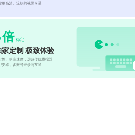
你更高清、流畅的视觉享受
5
倍
稳定
独家定制 极致体验
定性、响应速度，远超传统模拟器
OS/安卓，多账号登录与互通