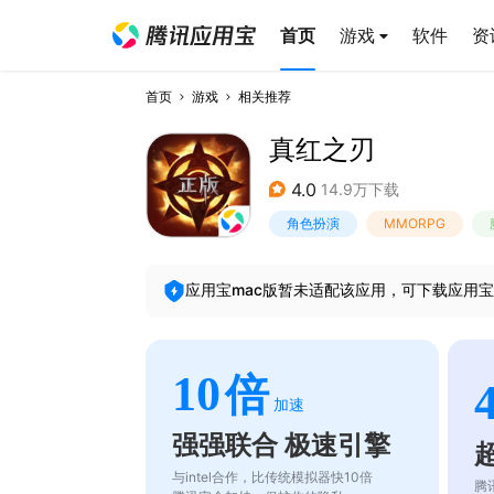
首页
游戏
软件
资
首页
游戏
相关推荐
真红之刃
4.0
14.9万下载
角色扮演
MMORPG
应用宝mac版暂未适配该应用，可下载应用宝
10
倍
加速
强强联合 极速引擎
与intel合作，比传统模拟器快10倍
腾