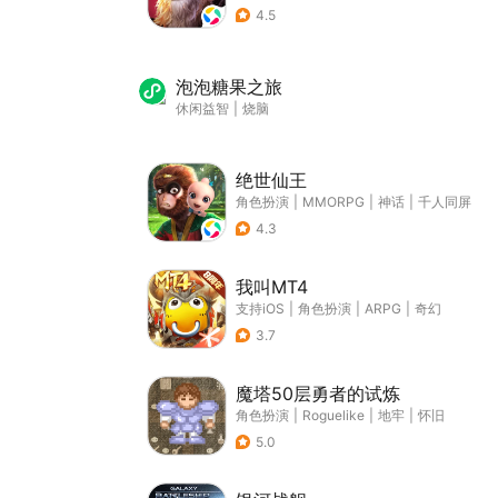
4.5
泡泡糖果之旅
休闲益智
|
烧脑
绝世仙王
角色扮演
|
MMORPG
|
神话
|
千人同屏
4.3
我叫MT4
支持iOS
|
角色扮演
|
ARPG
|
奇幻
3.7
魔塔50层勇者的试炼
角色扮演
|
Roguelike
|
地牢
|
怀旧
5.0