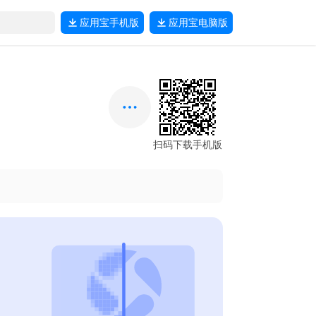
应用宝
手机版
应用宝
电脑版
扫码下载手机版