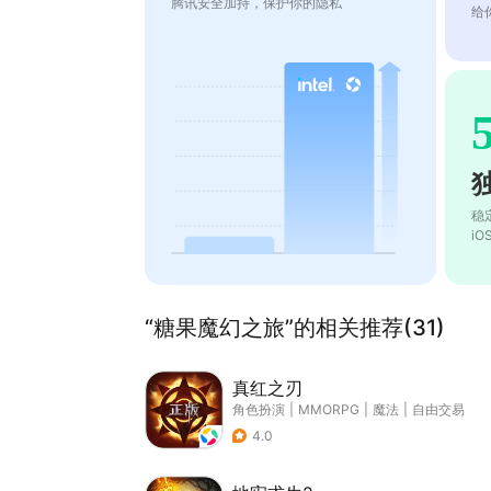
腾讯安全加持，保护你的隐私
给
稳
i
“糖果魔幻之旅”的相关推荐(31)
真红之刃
角色扮演
|
MMORPG
|
魔法
|
自由交易
4.0