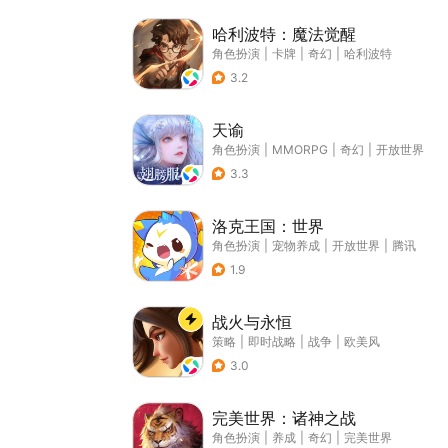
哈利波特：魔法觉醒
角色扮演
|
卡牌
|
奇幻
|
哈利波特
3.2
天谕
角色扮演
|
MMORPG
|
奇幻
|
开放世界
3.3
洛克王国：世界
角色扮演
|
宠物养成
|
开放世界
|
腾讯
1.9
战火与永恒
策略
|
即时战略
|
战争
|
欧美风
3.0
完美世界：诸神之战
角色扮演
|
养成
|
奇幻
|
完美世界