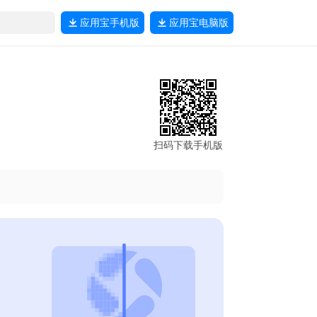
应用宝
手机版
应用宝
电脑版
扫码下载手机版