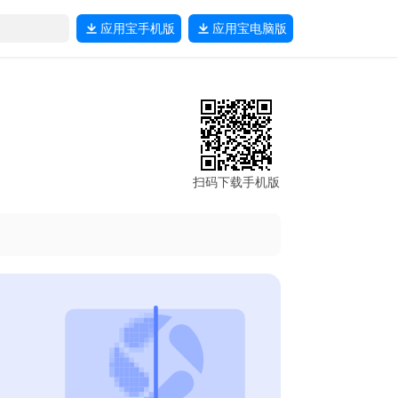
应用宝
手机版
应用宝
电脑版
扫码下载手机版