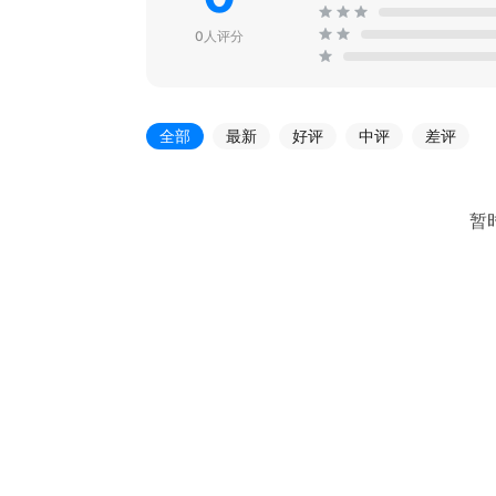
0人评分
全部
最新
好评
中评
差评