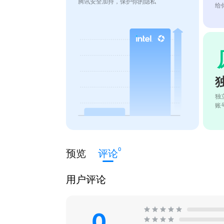
腾讯安全加持，保护你的隐私
给
独
账
0
预览
评论
用户评论
0