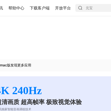
讯
帮助中心
下载客户端
开放平台
mac版发现更多应用
4K 240Hz
超清画质 超高帧率 极致视觉体验
讯独家智能音画调校技术