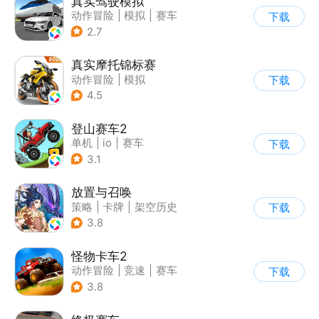
真实驾驶模拟
动作冒险
|
模拟
|
赛车
下载
|
漂移
2.7
真实摩托锦标赛
动作冒险
|
模拟
下载
|
摩托车
|
写实
4.5
登山赛车2
单机
|
io
|
赛车
下载
|
欧美风
3.1
放置与召唤
策略
|
卡牌
|
架空历史
下载
|
积分网赚
3.8
怪物卡车2
动作冒险
|
竞速
|
赛车
下载
|
卡通
3.8