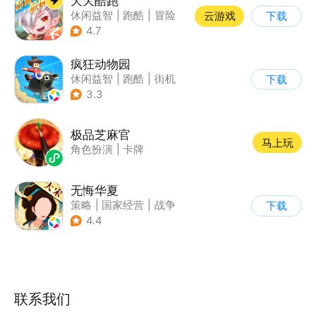
天天酷跑
休闲益智
|
跑酷
|
冒险
云游戏
下载
|
萌系
4.7
疯狂动物园
休闲益智
|
跑酷
|
街机
下载
|
像素风
3.3
极品芝麻官
马上玩
角色扮演
|
卡牌
无悔华夏
策略
|
国家经营
|
战争
下载
|
中国风
4.4
联系我们