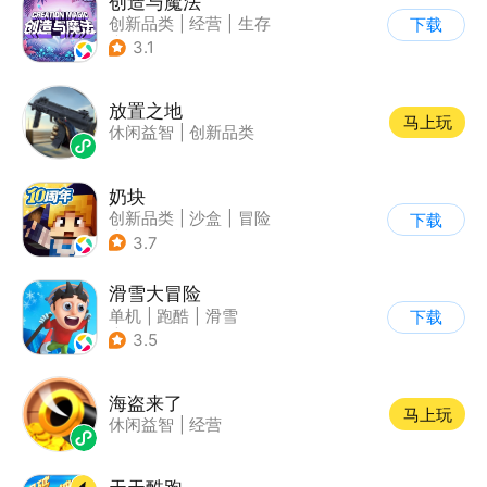
创造与魔法
创新品类
|
经营
|
生存
下载
|
开放世界
3.1
放置之地
马上玩
休闲益智
|
创新品类
奶块
创新品类
|
沙盒
|
冒险
下载
|
开放世界
3.7
滑雪大冒险
单机
|
跑酷
|
滑雪
下载
|
游道易
3.5
海盗来了
马上玩
休闲益智
|
经营