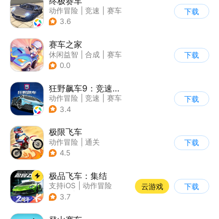
终极赛车
动作冒险
|
竞速
|
赛车
下载
3.6
赛车之家
休闲益智
|
合成
|
赛车
下载
|
卡通
0.0
狂野飙车9：竞速传奇
动作冒险
|
竞速
|
赛车
下载
|
狂野飙车
3.4
极限飞车
动作冒险
|
通关
下载
|
摩托车
|
横版过关
4.5
极品飞车：集结
支持iOS
|
动作冒险
云游戏
下载
|
竞速
|
赛车
3.7