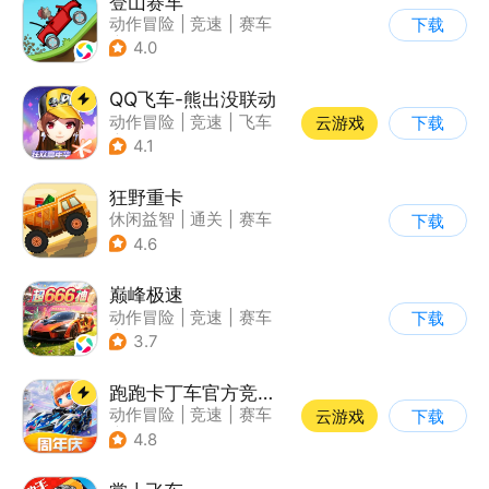
登山赛车
动作冒险
|
竞速
|
赛车
下载
|
卡通
4.0
QQ飞车-熊出没联动
动作冒险
|
竞速
|
飞车
云游戏
下载
|
漂移
4.1
狂野重卡
休闲益智
|
通关
|
赛车
下载
4.6
巅峰极速
动作冒险
|
竞速
|
赛车
下载
|
漂移
3.7
跑跑卡丁车官方竞速版
动作冒险
|
竞速
|
赛车
云游戏
下载
|
跑跑卡丁车
4.8