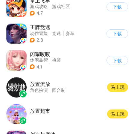
掌上飞车
游戏攻略
|
游戏社区
下载
4.7
王牌竞速
动作冒险
|
竞速
|
赛车
下载
|
漂移
2.8
闪耀暖暖
休闲益智
|
换装
下载
|
美少女
|
二次元
4.1
放置流放
马上玩
角色扮演
|
回合制
放置超市
马上玩