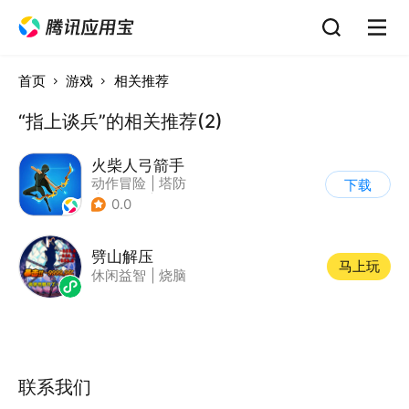
首页
游戏
相关推荐
“指上谈兵”的相关推荐(2)
火柴人弓箭手
动作冒险
|
塔防
下载
|
火柴人
|
休闲益智
0.0
劈山解压
马上玩
休闲益智
|
烧脑
联系我们