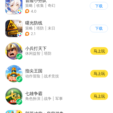
冒险小分队
策略
|
收集
|
奇幻
下载
|
美少女
4.0
曙光防线
策略
|
塔防
|
末日
下载
|
欧美风
2.1
小兵打天下
马上玩
休闲益智
|
塔防
指尖王国
马上玩
动作冒险
|
战术竞技
七雄争霸
马上玩
角色扮演
|
战争
|
军事