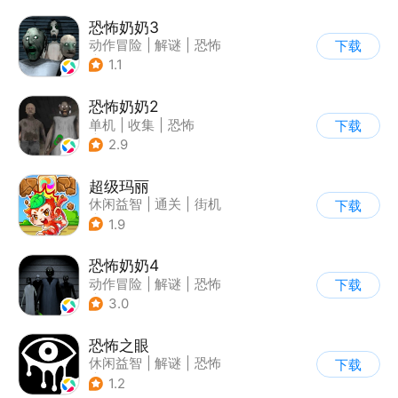
恐怖奶奶3
动作冒险
|
解谜
|
恐怖
下载
|
恐怖奶奶
1.1
恐怖奶奶2
单机
|
收集
|
恐怖
下载
|
恐怖奶奶
2.9
超级玛丽
休闲益智
|
通关
|
街机
下载
|
儿童游戏
1.9
恐怖奶奶4
动作冒险
|
解谜
|
恐怖
下载
|
恐怖奶奶
3.0
恐怖之眼
休闲益智
|
解谜
|
恐怖
下载
|
单机
1.2