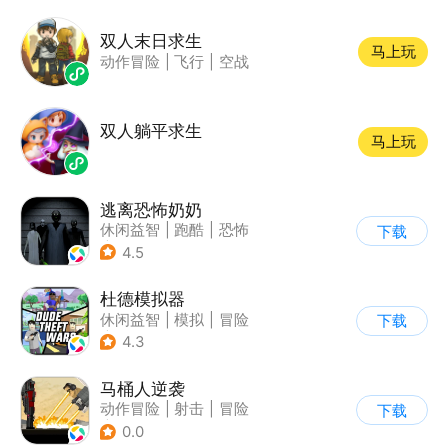
双人末日求生
马上玩
动作冒险
|
飞行
|
空战
双人躺平求生
马上玩
逃离恐怖奶奶
休闲益智
|
跑酷
|
恐怖
下载
|
卡通
4.5
杜德模拟器
休闲益智
|
模拟
|
冒险
下载
|
写实
4.3
马桶人逆袭
动作冒险
|
射击
|
冒险
下载
|
像素风
0.0