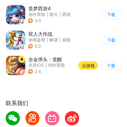
造梦西游4
动作冒险
|
格斗
|
西游
下载
|
横版过关
3.5
双人大作战
休闲益智
|
解谜
|
冒险
下载
|
派对游戏
5.0
合金弹头：觉醒
支持iOS
|
动作冒险
云游戏
下载
|
射击
|
街机
2.4
联系我们