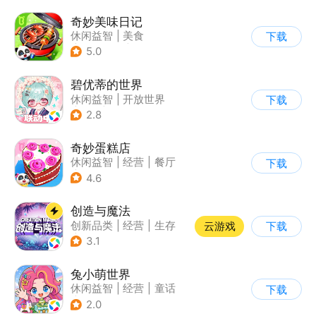
奇妙美味日记
休闲益智
|
美食
下载
|
宝宝巴士
|
学习教育
5.0
碧优蒂的世界
休闲益智
|
开放世界
下载
|
Q版
|
捏脸
2.8
奇妙蛋糕店
休闲益智
|
经营
|
餐厅
下载
|
宝宝巴士
4.6
创造与魔法
创新品类
|
经营
|
生存
云游戏
下载
|
开放世界
3.1
兔小萌世界
休闲益智
|
经营
|
童话
下载
|
捏脸
2.0