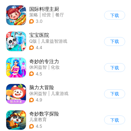
国际料理主厨
策略
|
经营
|
餐厅
下载
|
学习教育
3.0
宝宝医院
Q版
|
儿童益智游戏
下载
4.4
奇妙的专注力
休闲益智
|
化妆
下载
|
宝宝巴士
|
儿童游戏
4.5
脑力大冒险
休闲益智
|
儿童游戏
下载
|
卡通
|
学习教育
4.9
奇妙数字探险
儿童教育
下载
|
儿童益智游戏
4.5