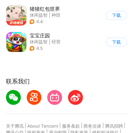
猪猪红包世界
休闲益智
|
种田
下载
|
田园生活
|
积分网赚
4.4
宝宝庄园
休闲益智
|
经营
下载
|
田园生活
|
宝宝巴士
4.5
联系我们
|
|
|
|
|
关于腾讯
About Tencent
服务条款
商务洽谈
腾讯招聘
|
|
|
|
|
腾讯公益
版权所有
用户权限
隐私政策
侵权投诉指引