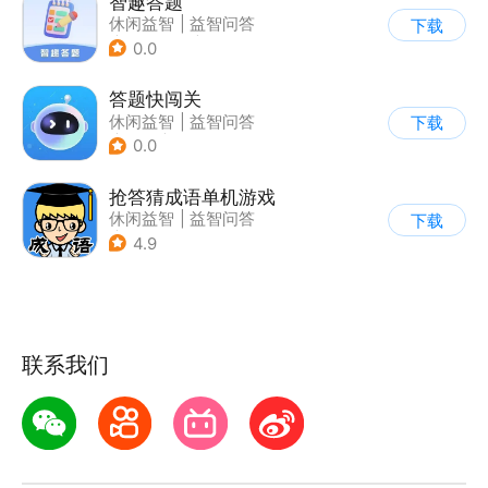
智趣答题
休闲益智
|
益智问答
下载
|
学习教育
|
写实
0.0
答题快闯关
休闲益智
|
益智问答
下载
|
文化
|
学习教育
0.0
抢答猜成语单机游戏
休闲益智
|
益智问答
下载
|
成语
4.9
联系我们