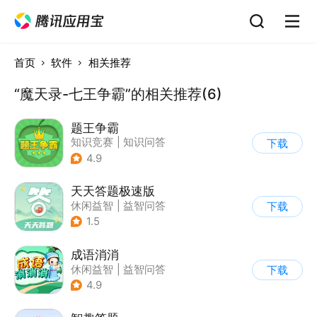
首页
软件
相关推荐
“魔天录-七王争霸”的相关推荐(6)
题王争霸
知识竞赛
|
知识问答
下载
4.9
天天答题极速版
休闲益智
|
益智问答
下载
|
文化
|
烧脑
1.5
成语消消
休闲益智
|
益智问答
下载
|
成语
|
学习教育
4.9