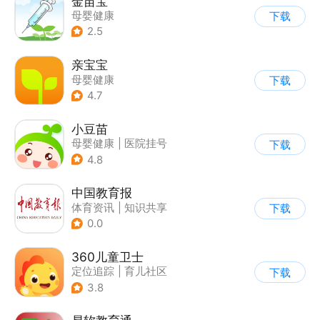
金苗宝
母婴健康
下载
2.5
亲宝宝
母婴健康
下载
4.7
小豆苗
母婴健康
|
医院挂号
下载
4.8
中国教育报
体育资讯
|
知识共享
下载
|
育儿社区
0.0
360儿童卫士
定位追踪
|
育儿社区
下载
3.8