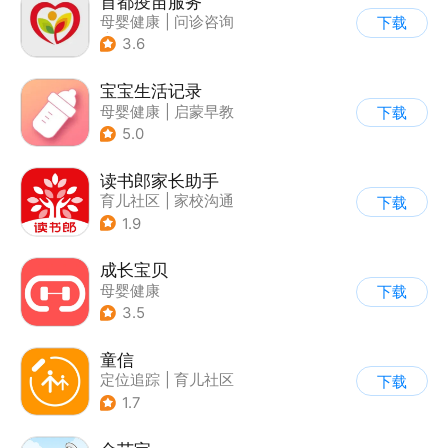
首都疫苗服务
母婴健康
|
问诊咨询
下载
|
育儿社区
3.6
宝宝生活记录
母婴健康
|
启蒙早教
下载
5.0
读书郎家长助手
育儿社区
|
家校沟通
下载
1.9
成长宝贝
母婴健康
下载
3.5
童信
定位追踪
|
育儿社区
下载
1.7