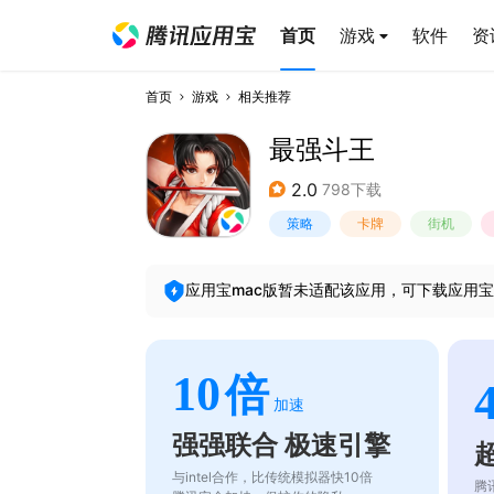
首页
游戏
软件
资
首页
游戏
相关推荐
最强斗王
2.0
798下载
策略
卡牌
街机
应用宝mac版暂未适配该应用，可下载应用宝
10
倍
加速
强强联合 极速引擎
与intel合作，比传统模拟器快10倍
腾