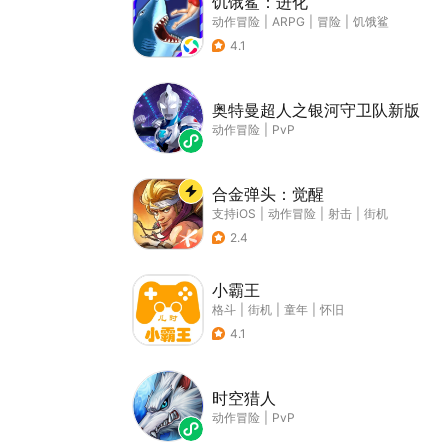
饥饿鲨：进化
动作冒险
|
ARPG
|
冒险
|
饥饿鲨
4.1
奥特曼超人之银河守卫队新版
动作冒险
|
PvP
合金弹头：觉醒
支持iOS
|
动作冒险
|
射击
|
街机
2.4
小霸王
格斗
|
街机
|
童年
|
怀旧
4.1
时空猎人
动作冒险
|
PvP