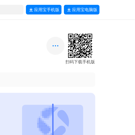
应用宝
手机版
应用宝
电脑版
扫码下载手机版