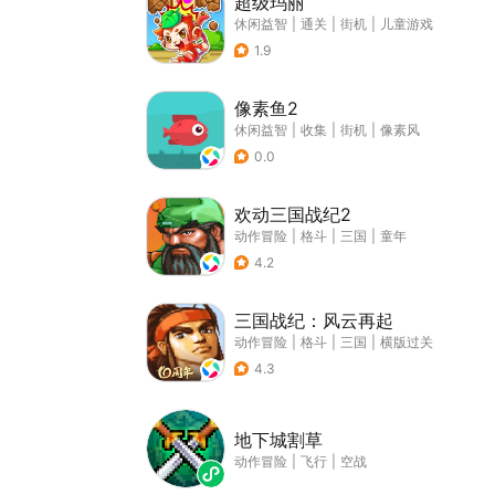
超级玛丽
休闲益智
|
通关
|
街机
|
儿童游戏
1.9
像素鱼2
休闲益智
|
收集
|
街机
|
像素风
0.0
欢动三国战纪2
动作冒险
|
格斗
|
三国
|
童年
4.2
三国战纪：风云再起
动作冒险
|
格斗
|
三国
|
横版过关
4.3
地下城割草
动作冒险
|
飞行
|
空战