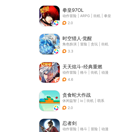
拳皇97OL
动作冒险
|
ARPG
|
街机
|
拳皇
2.0
时空猎人·觉醒
角色扮演
|
冒险
|
贪玩
|
街机
3.3
天天炫斗-经典重燃
动作冒险
|
格斗
|
街机
|
动漫
4.6
贪食蛇大作战
休闲益智
|
io
|
街机
|
萌系
2.0
忍者剑
动作冒险
|
格斗
|
冒险
|
动漫