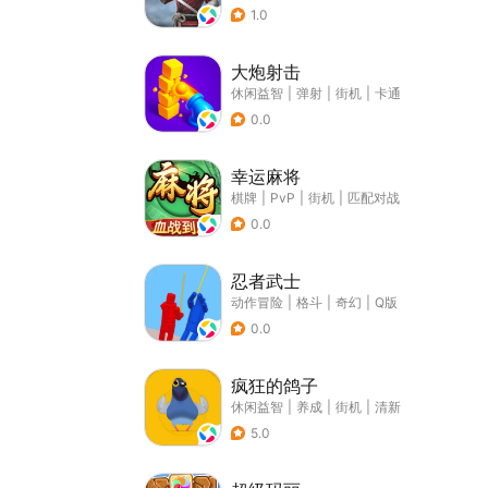
1.0
大炮射击
休闲益智
|
弹射
|
街机
|
卡通
0.0
幸运麻将
棋牌
|
PvP
|
街机
|
匹配对战
0.0
忍者武士
动作冒险
|
格斗
|
奇幻
|
Q版
0.0
疯狂的鸽子
休闲益智
|
养成
|
街机
|
清新
5.0