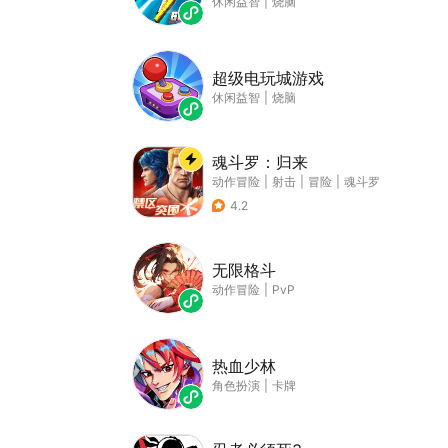
休闲益智
|
烧脑
超级电玩城游戏
休闲益智
|
烧脑
魂斗罗：归来
动作冒险
|
射击
|
冒险
|
魂斗罗
4.2
无限格斗
动作冒险
|
PvP
热血少林
角色扮演
|
卡牌