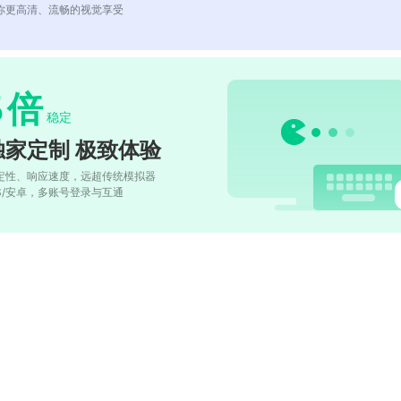
你更高清、流畅的视觉享受
5
倍
稳定
独家定制 极致体验
定性、响应速度，远超传统模拟器
OS/安卓，多账号登录与互通