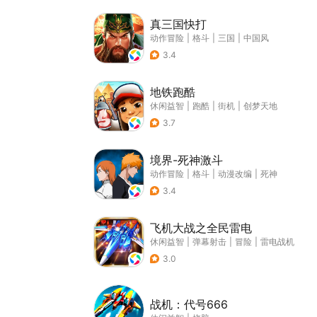
真三国快打
动作冒险
|
格斗
|
三国
|
中国风
3.4
地铁跑酷
休闲益智
|
跑酷
|
街机
|
创梦天地
3.7
境界-死神激斗
动作冒险
|
格斗
|
动漫改编
|
死神
3.4
飞机大战之全民雷电
休闲益智
|
弹幕射击
|
冒险
|
雷电战机
3.0
战机：代号666