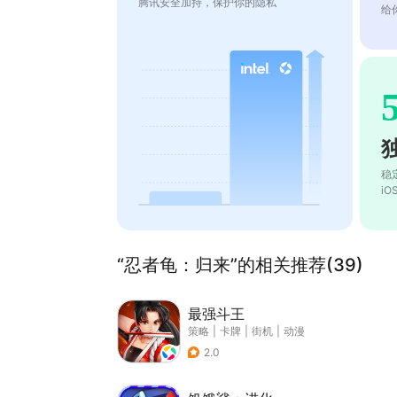
腾讯安全加持，保护你的隐私
给
稳
i
“忍者龟：归来”的相关推荐(39)
最强斗王
策略
|
卡牌
|
街机
|
动漫
2.0