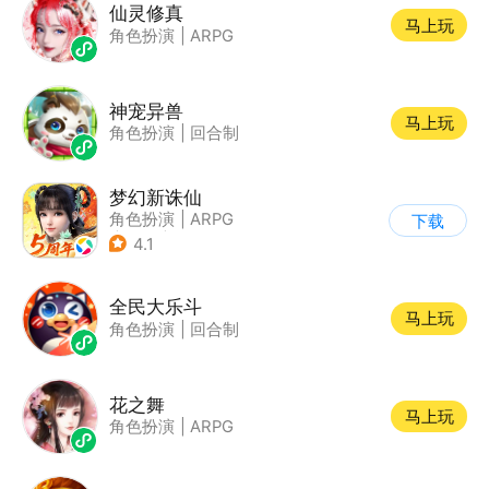
仙灵修真
马上玩
角色扮演
|
ARPG
神宠异兽
马上玩
角色扮演
|
回合制
梦幻新诛仙
角色扮演
|
ARPG
下载
|
仙侠
|
诛仙
4.1
全民大乐斗
马上玩
角色扮演
|
回合制
花之舞
马上玩
角色扮演
|
ARPG