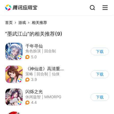
首页
游戏
相关推荐
“墨武江山”的相关推荐(9)
千年寻仙
角色扮演
|
回合制
下载
|
仙侠
|
剧情
5.0
《神仙道》高清重制版
策略
|
回合制
|
仙侠
下载
|
中国风
3.9
闪烁之光
休闲益智
|
MMORPG
下载
|
战争
|
美少女
4.4