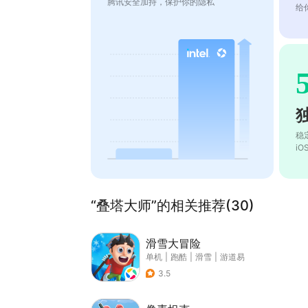
腾讯安全加持，保护你的隐私
给
稳
i
“叠塔大师”的相关推荐(30)
滑雪大冒险
单机
|
跑酷
|
滑雪
|
游道易
3.5