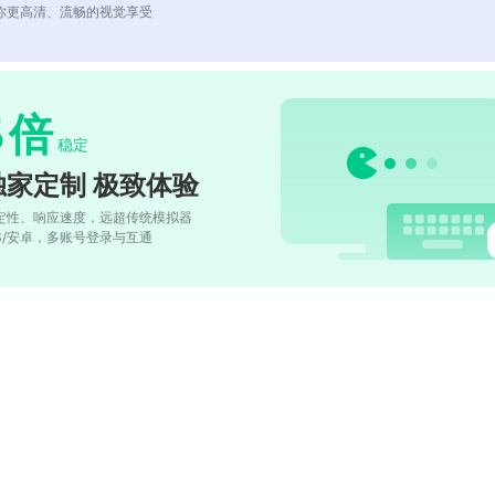
你更高清、流畅的视觉享受
5
倍
稳定
独家定制 极致体验
定性、响应速度，远超传统模拟器
OS/安卓，多账号登录与互通