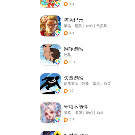
1.8
塔防纪元
策略
|
塔防
|
奇幻
|
欧美风
4.1
翻转跑酷
跑酷
0.0
矢量跑酷
动作冒险
|
跑酷
|
暗黑
|
通关
1.7
守塔不能停
策略
|
卡牌
|
奇幻
|
动漫
2.6