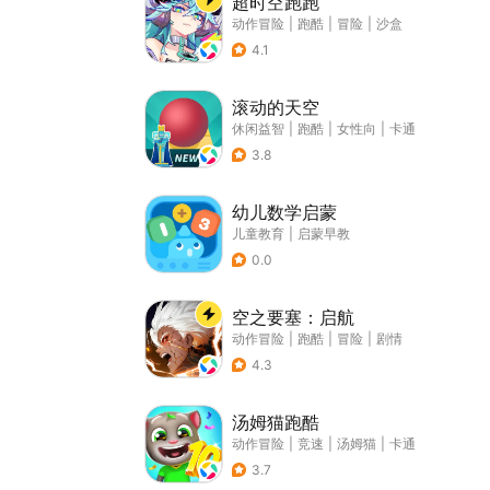
超时空跑跑
动作冒险
|
跑酷
|
冒险
|
沙盒
4.1
滚动的天空
休闲益智
|
跑酷
|
女性向
|
卡通
3.8
幼儿数学启蒙
儿童教育
|
启蒙早教
0.0
空之要塞：启航
动作冒险
|
跑酷
|
冒险
|
剧情
4.3
汤姆猫跑酷
动作冒险
|
竞速
|
汤姆猫
|
卡通
3.7