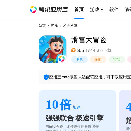
首页
游戏
软件
资
首页
游戏
相关推荐
滑雪大冒险
3.5
1844.3万下载
单机
跑酷
滑雪
应用宝mac版暂未适配该应用，可下载应用宝
10
倍
加速
强强联合 极速引擎
与intel合作，比传统模拟器快10倍
腾