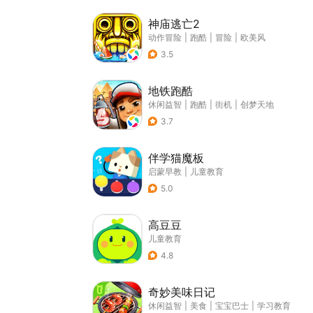
神庙逃亡2
动作冒险
|
跑酷
|
冒险
|
欧美风
3.5
地铁跑酷
休闲益智
|
跑酷
|
街机
|
创梦天地
3.7
伴学猫魔板
启蒙早教
|
儿童教育
5.0
高豆豆
儿童教育
4.8
奇妙美味日记
休闲益智
|
美食
|
宝宝巴士
|
学习教育