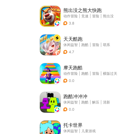
熊出没之熊大快跑
动作冒险
|
竞速
|
冒险
|
熊出没
3.8
天天酷跑
休闲益智
|
跑酷
|
冒险
|
萌系
4.7
摩天跑酷
动作冒险
|
跑酷
|
冒险
|
横版过关
0.0
跑酷冲冲冲
休闲益智
|
跑酷
|
解压
|
清新
0.0
托卡世界
休闲益智
|
儿童游戏