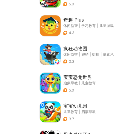
5.0
奇趣 Plus
休闲益智
|
学习教育
|
儿童游戏
4.3
疯狂动物园
休闲益智
|
跑酷
|
街机
|
像素风
3.3
宝宝恐龙世界
启蒙早教
|
儿童教育
5.0
宝宝幼儿园
儿童教育
|
启蒙早教
3.7