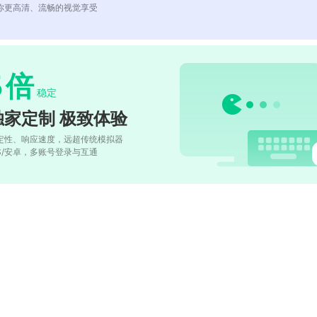
你更高清、流畅的视觉享受
5
倍
稳定
独家定制 极致体验
定性、响应速度，远超传统模拟器
OS/安卓，多账号登录与互通