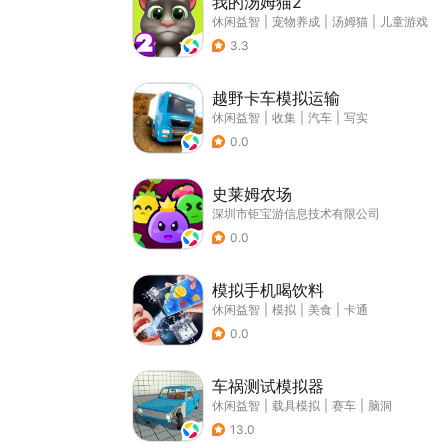
我的汤姆猫2
休闲益智
|
宠物养成
|
汤姆猫
|
儿童游戏
3.3
越野卡车模拟运输
休闲益智
|
收集
|
汽车
|
写实
0.0
史莱姆农场
深圳市钜宝游信息技术有限公司
0.0
模拟手机喝饮料
休闲益智
|
模拟
|
美食
|
卡通
0.0
车祸测试模拟器
休闲益智
|
载具模拟
|
赛车
|
脑洞
13.0