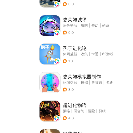
0.0
史莱姆城堡
角色扮演
|
塔防
|
奇幻
|
萌系
0.0
孢子进化论
休闲益智
|
收集
|
卡通
|
62游戏
1.3
史莱姆模拟器制作
休闲益智
|
模拟
|
史莱姆
|
卡通
3.0
超进化物语
策略
|
回合制
|
冒险
|
剪纸
4.3