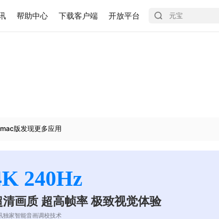
讯
帮助中心
下载客户端
开放平台
mac版发现更多应用
4K 240Hz
超清画质 超高帧率 极致视觉体验
讯独家智能音画调校技术