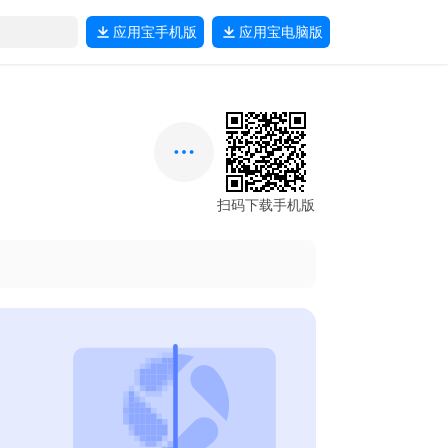
应用宝
手机版
应用宝
电脑版
扫码下载手机版