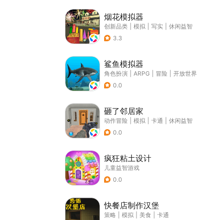
烟花模拟器
创新品类
|
模拟
|
写实
|
休闲益智
3.3
鲨鱼模拟器
角色扮演
|
ARPG
|
冒险
|
开放世界
0.0
砸了邻居家
动作冒险
|
模拟
|
卡通
|
休闲益智
0.0
疯狂粘土设计
儿童益智游戏
0.0
快餐店制作汉堡
策略
|
模拟
|
美食
|
卡通