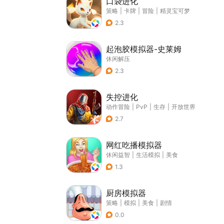
口袋进化
策略
|
卡牌
|
冒险
|
精灵宝可梦
2.3
起泡胶模拟器-史莱姆
休闲解压
2.3
失控进化
动作冒险
|
PvP
|
生存
|
开放世界
2.7
网红吃播模拟器
休闲益智
|
生活模拟
|
美食
1.3
厨房模拟器
策略
|
模拟
|
美食
|
剧情
0.0