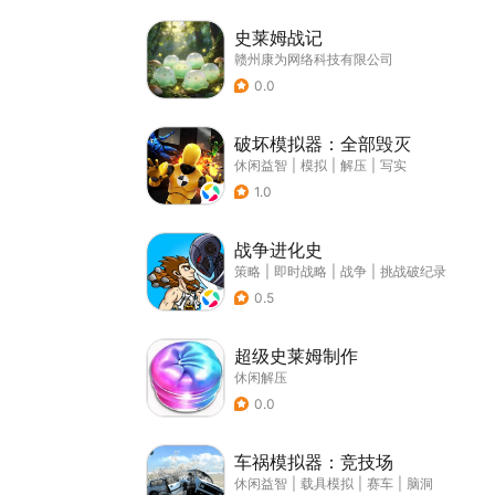
史莱姆战记
赣州康为网络科技有限公司
0.0
破坏模拟器：全部毁灭
休闲益智
|
模拟
|
解压
|
写实
1.0
战争进化史
策略
|
即时战略
|
战争
|
挑战破纪录
0.5
超级史莱姆制作
休闲解压
0.0
车祸模拟器：竞技场
休闲益智
|
载具模拟
|
赛车
|
脑洞