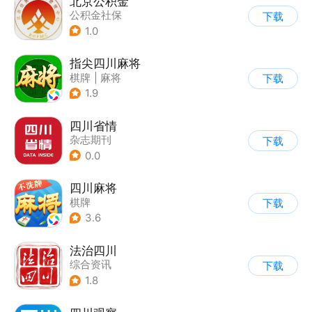
北京公积金
公积金社保
下载
1.0
指尖四川麻将
棋牌
|
麻将
下载
1.9
四川省情
杂志期刊
下载
0.0
四川麻将
棋牌
下载
3.6
法治四川
综合资讯
下载
1.8