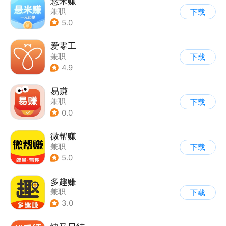
悬米赚
兼职
下载
5.0
爱零工
兼职
下载
4.9
易赚
兼职
下载
0.0
微帮赚
兼职
下载
5.0
多趣赚
兼职
下载
3.0