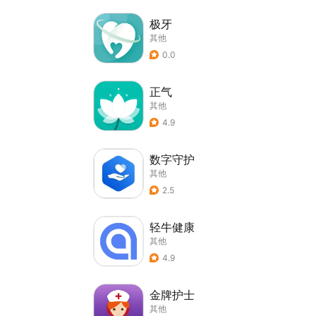
极牙
其他
0.0
正气
其他
4.9
数字守护
其他
2.5
轻牛健康
其他
4.9
金牌护士
其他