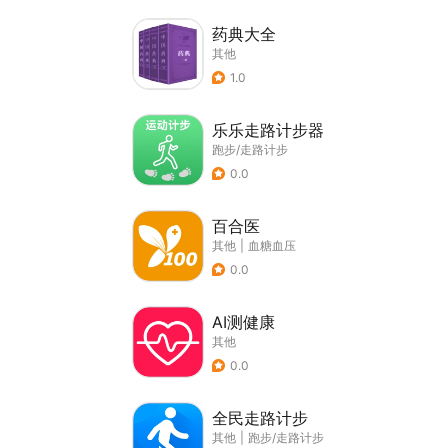
药典大全
其他
1.0
乐乐走路计步器
跑步/走路计步
0.0
百合医
其他
|
血糖血压
0.0
AI测健康
其他
0.0
全民走路计步
其他
|
跑步/走路计步