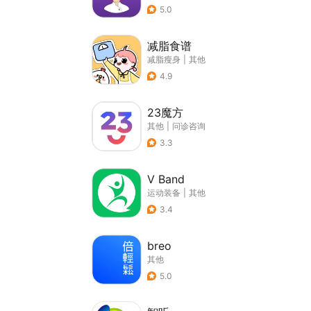
5.0
减脂食谱
减脂瘦身
|
其他
4.9
23魔方
其他
|
问诊咨询
3.3
V Band
运动装备
|
其他
3.4
breo
其他
5.0