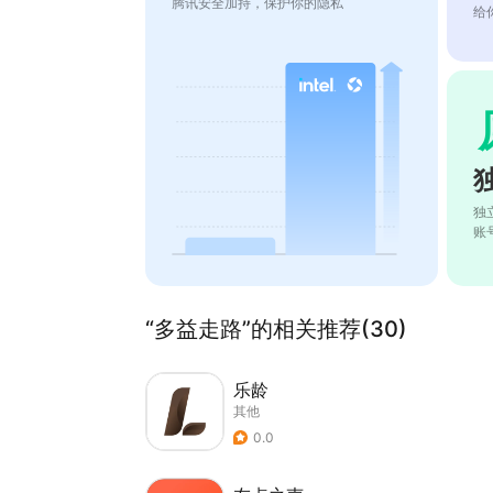
腾讯安全加持，保护你的隐私
给
独
账
“多益走路”的相关推荐(30)
乐龄
其他
0.0