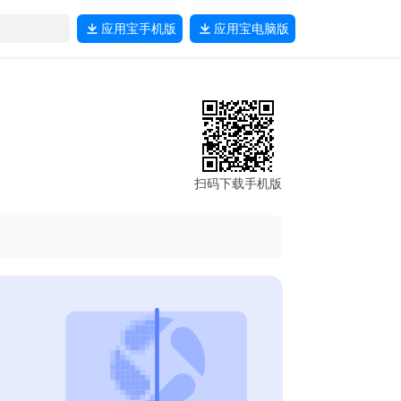
应用宝
手机版
应用宝
电脑版
扫码下载手机版