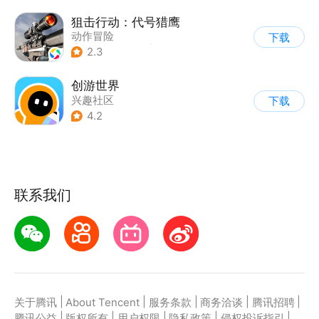
狙击行动：代号猎鹰
动作冒险
下载
|
第一人称射击
|
枪战
2.3
|
写实
创游世界
兴趣社区
下载
4.2
联系我们
|
|
|
|
|
关于腾讯
About Tencent
服务条款
商务洽谈
腾讯招聘
|
|
|
|
|
腾讯公益
版权所有
用户权限
隐私政策
侵权投诉指引