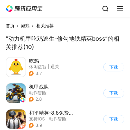
首页
游戏
相关推荐
“动力机甲吃鸡逃生-修勾地铁精英boss”的相
关推荐(10)
吃鸡
休闲益智
|
通关
下载
3.7
机甲战队
动作冒险
下载
|
第三人称射击
|
枪战
2.8
|
匹配对战
和平精英-8.8免费领20连抽
支持iOS
|
动作冒险
下载
|
PvP
|
枪战
3.9