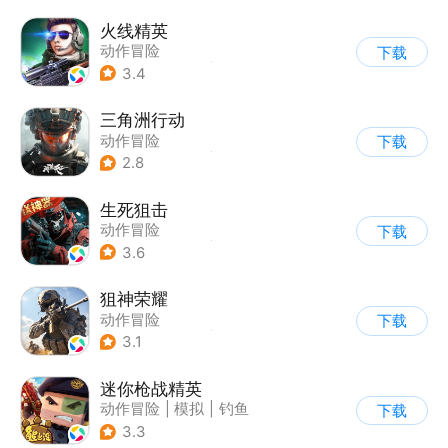
火线精英
动作冒险
下载
|
第一人称射击
|
枪战
3.4
|
写实
三角洲行动
动作冒险
下载
|
第一人称射击
|
枪战
2.8
|
战术竞技
生死狙击
动作冒险
下载
|
第一人称射击
|
枪战
3.6
|
战术竞技
狙神荣耀
动作冒险
下载
|
第一人称射击
|
枪战
3.1
|
写实
迷你枪战精英
动作冒险
|
模拟
|
钓鱼
下载
|
童年
3.3