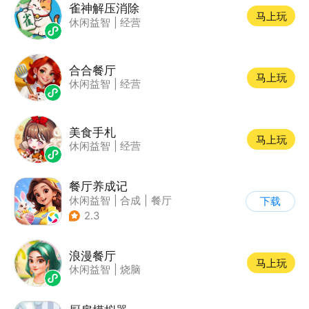
雀神解压消除
马上玩
休闲益智
|
经营
合合餐厅
马上玩
休闲益智
|
经营
美食手札
马上玩
休闲益智
|
经营
餐厅养成记
休闲益智
|
合成
|
餐厅
下载
|
清新
2.3
浪漫餐厅
马上玩
休闲益智
|
烧脑