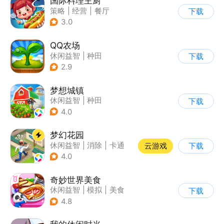
国际料理主厨
策略
|
经营
|
餐厅
下载
|
学习教育
3.0
QQ农场
休闲益智
|
种田
下载
|
田园生活
|
卡通
2.9
梦想城镇
休闲益智
|
种田
下载
|
田园生活
|
中国风
4.0
梦幻花园
休闲益智
|
消除
|
卡通
云游戏
下载
|
创梦天地
4.0
奇妙世界美食
休闲益智
|
模拟
|
美食
下载
|
宝宝巴士
4.8