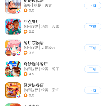
厨房模拟器
策略
|
模拟
|
美食
下载
|
剧情
0.0
甜点餐厅
休闲益智
|
消除
|
合成
下载
0.0
餐厅萌物语
休闲益智
|
店铺经营
下载
|
美食
|
萌系
3.5
奇妙咖啡餐厅
休闲益智
|
经营
|
餐厅
下载
|
宝宝巴士
4.5
经营快餐店
休闲益智
|
经营
|
烹饪
下载
|
卡通
0.0