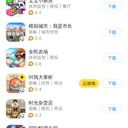
宝宝小厨房
休闲益智
|
模拟
|
餐厅
下载
|
宝宝巴士
4.3
模拟城市：我是市长
策略
|
城市经营
下载
|
模拟城市
|
开放世界
3.0
全民农场
休闲益智
|
模拟
下载
|
田园生活
|
卡通
3.6
叫我大掌柜
策略
|
经营
|
商业
云游戏
下载
|
古风
3.4
时光杂货店
策略
|
模拟
|
商业
下载
|
童年
3.3