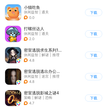
小猫吃鱼
休闲益智
|
通关
下载
0.0
打螺丝达人
休闲益智
|
通关
下载
2.0
密室逃脱求生系列1极地冒险
休闲益智
|
解谜
|
推理
下载
|
密室逃脱
4.8
密室逃脱逃出办公室3
休闲益智
|
迷宫
|
推理
下载
|
密室逃脱
4.8
密室逃脱影城之谜4
策略
|
解谜
|
恐怖
下载
|
密室逃脱
4.7