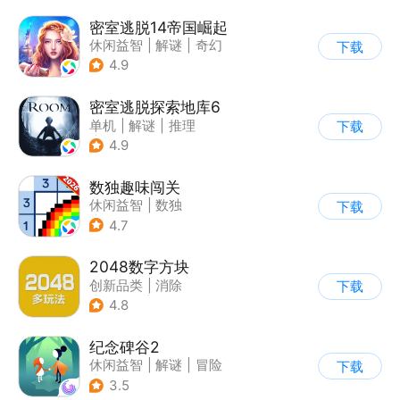
密室逃脱14帝国崛起
休闲益智
|
解谜
|
奇幻
下载
|
密室逃脱
4.9
密室逃脱探索地库6
单机
|
解谜
|
推理
下载
|
写实
4.9
数独趣味闯关
休闲益智
|
数独
下载
|
云步互娱
4.7
2048数字方块
创新品类
|
消除
下载
|
多比特
|
休闲益智
4.8
纪念碑谷2
休闲益智
|
解谜
|
冒险
下载
|
清新
3.5