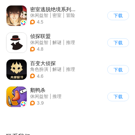
密室逃脱绝境系列3画仙奇缘
休闲益智
|
密室
|
冒险
下载
|
密室逃脱
4.5
侦探联盟
休闲益智
|
解谜
|
推理
下载
|
侦探
4.8
百变大侦探
角色扮演
|
解谜
|
推理
下载
|
派对游戏
4.6
鹅鸭杀
休闲益智
|
推理
下载
|
金山世游
3.9