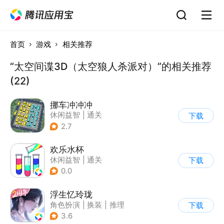
首页
游戏
相关推荐
“太空间谍3D（太空狼人杀派对）”的相关推荐
(22)
挪车冲冲冲
休闲益智
|
通关
下载
2.7
欢乐水杯
休闲益智
|
通关
下载
0.0
浮生忆玲珑
角色扮演
|
换装
|
推理
下载
|
女性向
3.6