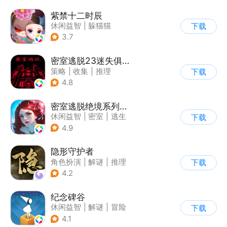
紫禁十二时辰
休闲益智
|
躲猫猫
下载
|
推理
|
古风
3.7
密室逃脱23迷失俱乐部
策略
|
收集
|
推理
下载
|
密室逃脱
4.8
密室逃脱绝境系列4迷失森林
休闲益智
|
密室
|
逃生
下载
|
密室逃脱
4.9
隐形守护者
角色扮演
|
解谜
|
推理
下载
|
端游移植
4.2
纪念碑谷
休闲益智
|
解谜
|
冒险
下载
|
治愈
4.1