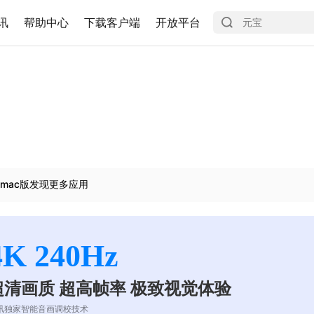
讯
帮助中心
下载客户端
开放平台
mac版发现更多应用
4K 240Hz
超清画质 超高帧率 极致视觉体验
讯独家智能音画调校技术