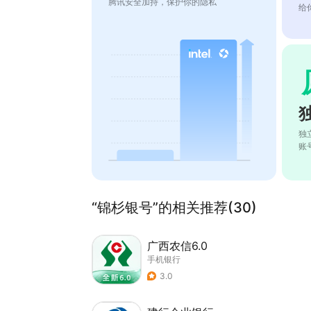
腾讯安全加持，保护你的隐私
给
独
账
“锦杉银号”的相关推荐(30)
广西农信6.0
手机银行
3.0