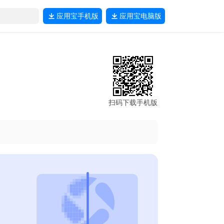
应用宝
手机版
应用宝
电脑版
扫码下载手机版