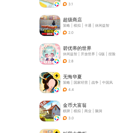
3.1
超级商店
策略
|
模拟
|
卡通
|
休闲益智
2.0
碧优蒂的世界
休闲益智
|
开放世界
|
Q版
|
捏脸
2.8
无悔华夏
策略
|
国家经营
|
战争
|
中国风
4.4
金币大富翁
棋牌
|
模拟
|
商业
|
脑洞
3.0