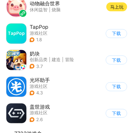
动物融合世界
马上玩
休闲益智
|
烧脑
TapPop
游戏社区
下载
1.8
奶块
创新品类
|
建造
|
冒险
下载
|
开放世界
3.7
光环助手
游戏社区
下载
4.3
盖世游戏
游戏社区
下载
2.6