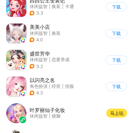
西西公主变装记
休闲益智
|
换装
|
卡通
下载
3.3
美美小店
休闲益智
|
换装
下载
|
女性向
|
卡通
4.0
盛世芳华
休闲益智
|
恋爱养成
下载
|
架空历史
|
女性向
3.2
以闪亮之名
角色扮演
|
经营
|
捏脸
下载
|
二次元
4.3
叶罗丽仙子化妆
马上玩
休闲益智
|
烧脑