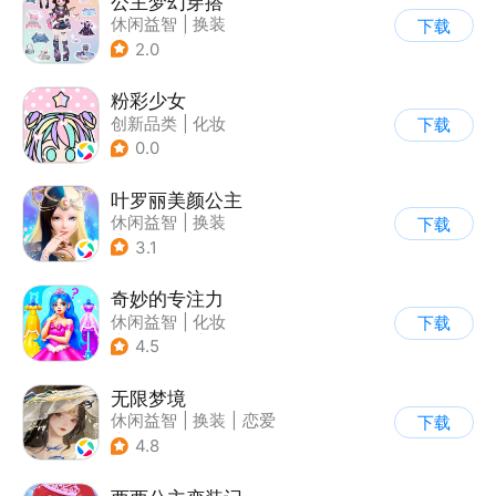
公主梦幻穿搭
休闲益智
|
换装
下载
|
女性向
|
卡通
2.0
粉彩少女
创新品类
|
化妆
下载
|
女性向
|
卡通
0.0
叶罗丽美颜公主
休闲益智
|
换装
下载
|
动漫改编
3.1
|
精灵梦叶罗丽
奇妙的专注力
休闲益智
|
化妆
下载
|
宝宝巴士
|
儿童游戏
4.5
无限梦境
休闲益智
|
换装
|
恋爱
下载
|
乙女
4.8