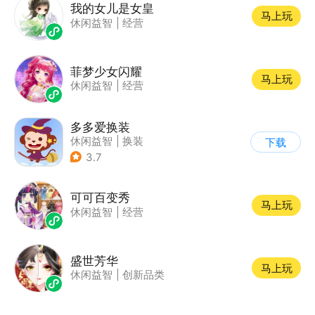
我的女儿是女皇
马上玩
休闲益智
|
经营
菲梦少女闪耀
马上玩
休闲益智
|
经营
多多爱换装
休闲益智
|
换装
下载
|
儿童游戏
|
卡通
3.7
可可百变秀
马上玩
休闲益智
|
经营
盛世芳华
马上玩
休闲益智
|
创新品类