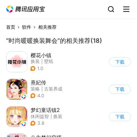
首页
软件
相关推荐
“时尚暖暖换装舞会”的相关推荐(18)
樱花小镇
换装
|
壁纸
下载
1.0
熹妃传
策略
|
古装养成
下载
|
架空历史
|
熹妃传
4.0
梦幻童话镇2
休闲益智
|
换装
下载
|
女性向
|
二次元
3.8