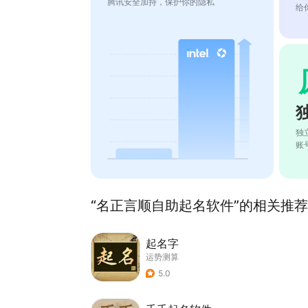
腾讯安全加持，保护你的隐私
给
独
账
“名正言顺自助起名软件”的相关推荐(
起名字
运势测算
5.0