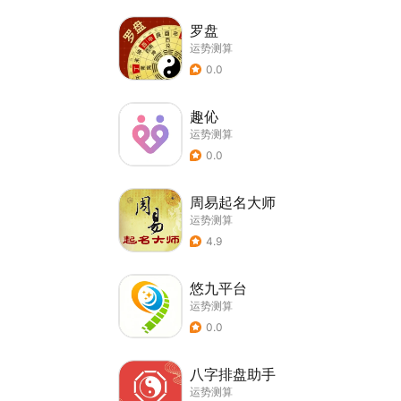
罗盘
运势测算
0.0
趣伈
运势测算
0.0
周易起名大师
运势测算
4.9
悠九平台
运势测算
0.0
八字排盘助手
运势测算