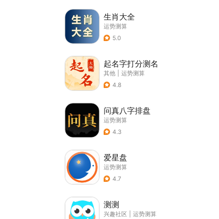
生肖大全
运势测算
5.0
起名字打分测名
其他
|
运势测算
4.8
问真八字排盘
运势测算
4.3
爱星盘
运势测算
4.7
测测
兴趣社区
|
运势测算