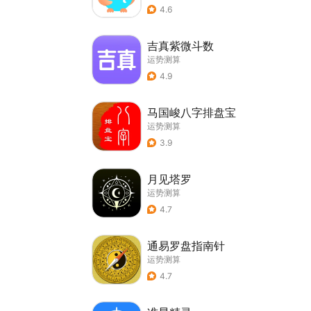
4.6
吉真紫微斗数
运势测算
4.9
马国峻八字排盘宝
运势测算
3.9
月见塔罗
运势测算
4.7
通易罗盘指南针
运势测算
4.7