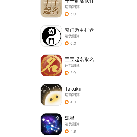
千千起名软件
运势测算
5.0
奇门遁甲排盘
运势测算
0.0
宝宝起名取名
运势测算
5.0
Takuku
运势测算
4.9
观星
运势测算
4.9