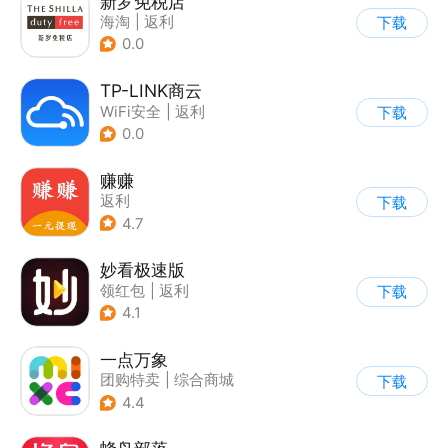
新罗免税店
海淘
|
返利
下载
0.0
TP-LINK商云
WiFi安全
|
返利
下载
0.0
赚赚
返利
下载
4.7
妙看极速版
领红包
|
返利
下载
4.1
一点万象
团购特卖
|
综合商城
下载
4.4