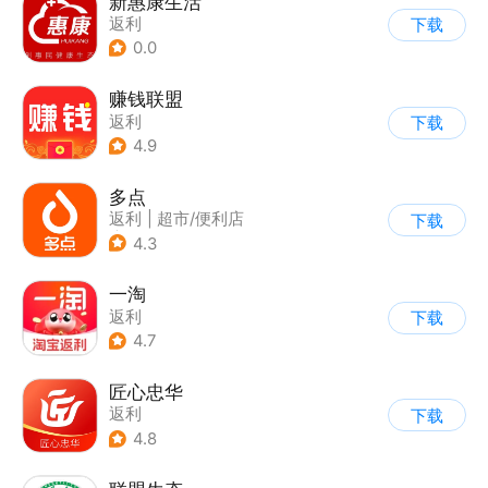
新惠康生活
返利
下载
0.0
赚钱联盟
返利
下载
4.9
多点
返利
|
超市/便利店
下载
|
生鲜/买菜
4.3
一淘
返利
下载
4.7
匠心忠华
返利
下载
4.8