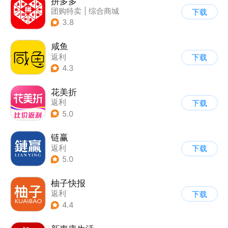
拼多多
团购特卖
|
综合商城
下载
3.8
咸鱼
返利
下载
4.3
花美折
返利
下载
5.0
链赢
返利
下载
5.0
柚子快报
返利
下载
4.4