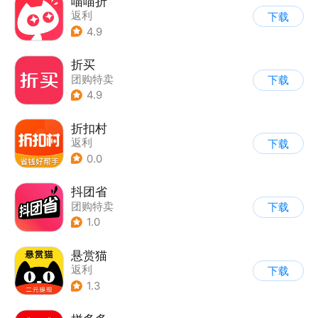
喵喵折
返利
下载
4.9
折买
团购特卖
下载
4.9
折扣村
返利
下载
0.0
抖团省
团购特卖
下载
1.0
悬赏猫
返利
下载
1.3