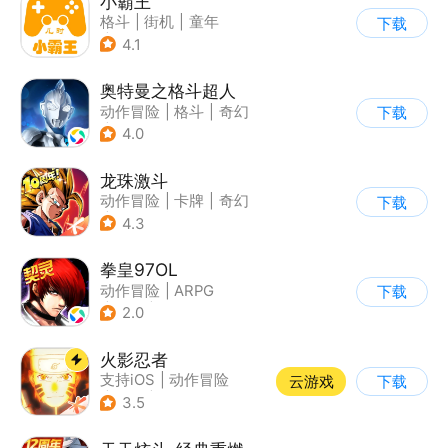
小霸王
格斗
|
街机
|
童年
下载
|
怀旧
4.1
奥特曼之格斗超人
动作冒险
|
格斗
|
奇幻
下载
|
奥特曼
4.0
龙珠激斗
动作冒险
|
卡牌
|
奇幻
下载
|
龙珠
4.3
拳皇97OL
动作冒险
|
ARPG
下载
|
街机
|
拳皇
2.0
火影忍者
支持iOS
|
动作冒险
云游戏
下载
|
格斗
|
动漫改编
3.5