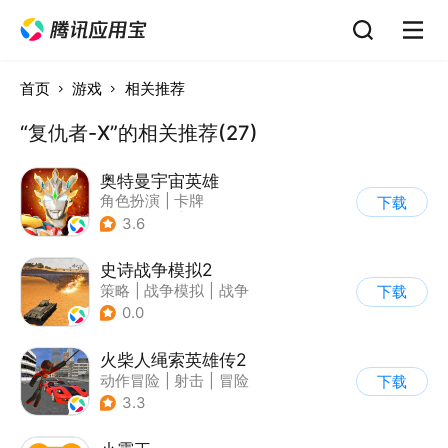
首页
游戏
相关推荐
“复仇者-X”的相关推荐(27)
奥特曼宇宙英雄
角色扮演
|
卡牌
下载
|
影视改编
|
奥特曼
3.6
史诗战争模拟2
策略
|
战争模拟
|
战争
下载
|
卡通
0.0
火柴人绳索英雄传2
动作冒险
|
射击
|
冒险
下载
|
开放世界
3.3