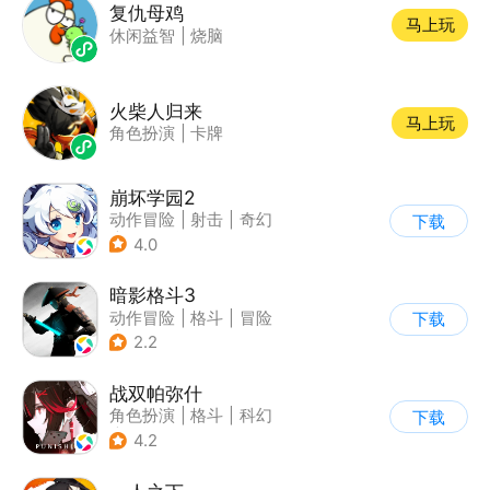
复仇母鸡
马上玩
休闲益智
|
烧脑
火柴人归来
马上玩
角色扮演
|
卡牌
崩坏学园2
动作冒险
|
射击
|
奇幻
下载
|
崩坏
4.0
暗影格斗3
动作冒险
|
格斗
|
冒险
下载
|
暗夜格斗
2.2
战双帕弥什
角色扮演
|
格斗
|
科幻
下载
|
美少女
4.2