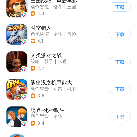
三国战纪：风云再起
动作冒险
|
格斗
|
三国
下载
|
横版过关
4.3
时空猎人
角色扮演
|
格斗
|
冒险
下载
|
时空猎人
4.1
人类派对之战
策略
|
骰子
|
卡通
下载
2.2
熊出没之机甲熊大
动作冒险
|
射击
|
机甲
下载
|
熊出没
3.6
境界-死神激斗
动作冒险
|
格斗
下载
|
动漫改编
|
死神
3.4