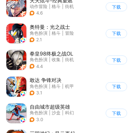
天天炫斗-经典重燃
动作冒险
|
格斗
|
街机
下载
|
动漫
4.6
奥特曼：光之战士
角色扮演
|
格斗
|
冒险
下载
|
童年
2.1
拳皇98终极之战OL
角色扮演
|
收集
|
街机
下载
|
拳皇
4.4
敢达 争锋对决
角色扮演
|
格斗
|
机甲
下载
|
敢达
3.1
自由城市超级英雄
角色扮演
|
沙盒
|
科幻
下载
|
开放世界
3.0