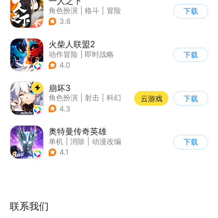
一人之下
角色扮演
|
格斗
|
冒险
下载
|
一人之下
3.6
火柴人联盟2
动作冒险
|
即时战略
下载
|
冒险
|
横版过关
4.0
崩坏3
角色扮演
|
射击
|
科幻
云游戏
下载
|
崩坏
4.3
奥特曼传奇英雄
单机
|
消除
|
动漫改编
下载
|
奥特曼
4.1
联系我们