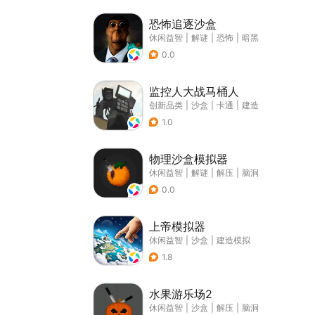
恐怖追逐沙盒
休闲益智
|
解谜
|
恐怖
|
暗黑
0.0
监控人大战马桶人
创新品类
|
沙盒
|
卡通
|
建造
1.0
物理沙盒模拟器
休闲益智
|
解谜
|
解压
|
脑洞
0.0
上帝模拟器
休闲益智
|
沙盒
|
建造模拟
1.8
水果游乐场2
休闲益智
|
沙盒
|
解压
|
脑洞