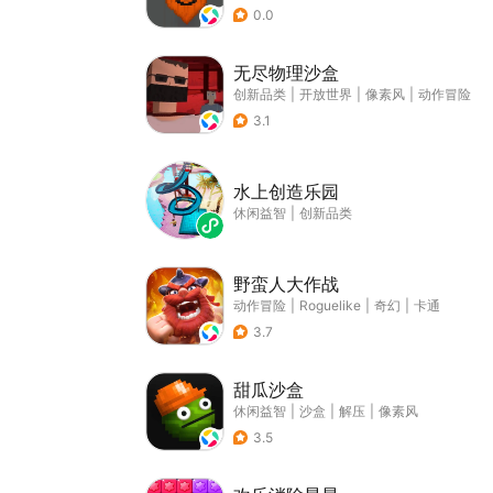
0.0
无尽物理沙盒
创新品类
|
开放世界
|
像素风
|
动作冒险
3.1
水上创造乐园
休闲益智
|
创新品类
野蛮人大作战
动作冒险
|
Roguelike
|
奇幻
|
卡通
3.7
甜瓜沙盒
休闲益智
|
沙盒
|
解压
|
像素风
3.5