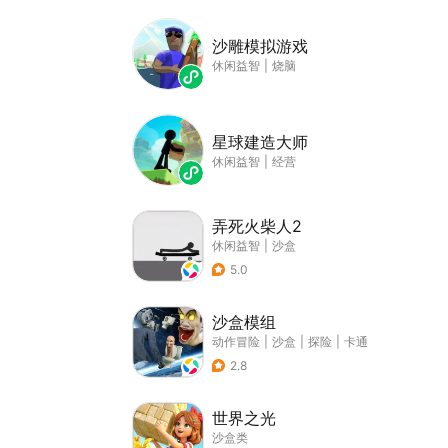
沙雕模拟游戏
休闲益智
|
烧脑
星球建造大师
休闲益智
|
经营
弄死火柴人2
休闲益智
|
沙盒
5.0
沙盒模组
动作冒险
|
沙盒
|
探险
|
卡通
2.8
世界之光
沙盒类