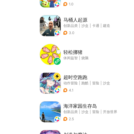
1.0
马桶人起源
创新品类
|
沙盒
|
卡通
|
建造
3.0
轻松挪猪
休闲益智
|
烧脑
超时空跑跑
动作冒险
|
跑酷
|
冒险
|
沙盒
4.1
海洋家园生存岛
创新品类
|
沙盒
|
冒险
|
开放世界
2.5