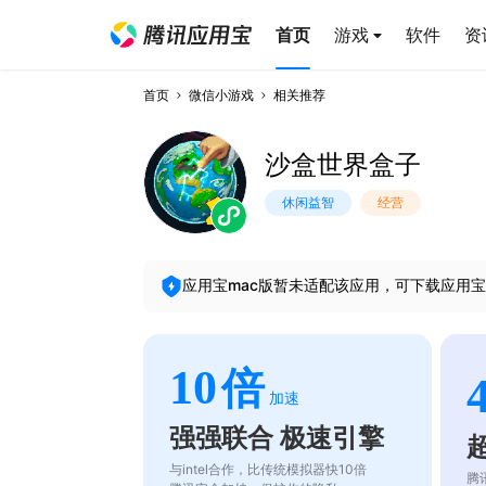
首页
游戏
软件
资
首页
微信小游戏
相关推荐
沙盒世界盒子
休闲益智
经营
应用宝mac版暂未适配该应用，可下载应用宝
10
倍
加速
强强联合 极速引擎
与intel合作，比传统模拟器快10倍
腾