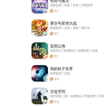
创造与魔法
创新品类
|
经营
|
生存
|
开放世界
3.1
赛尔号星球大战
角色扮演
|
沙盒
|
探险
|
赛尔号
3.1
妄想山海
支持iOS
|
角色扮演
|
店铺经营
|
仙侠
3.1
我的粒子世界
休闲益智
|
沙盒
4.4
沙盒空间
动作冒险
|
第一人称射击
|
开放世界
|
写实
3.3