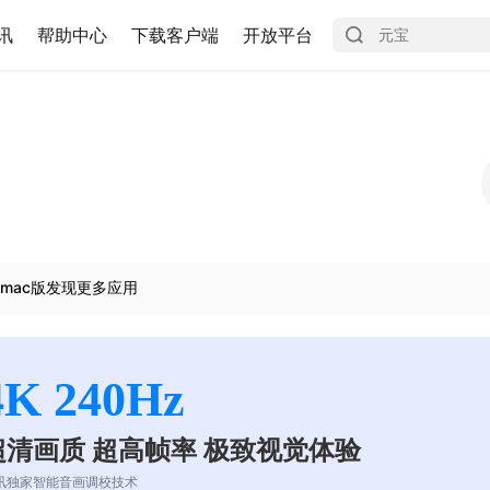
讯
帮助中心
下载客户端
开放平台
mac版发现更多应用
4K 240Hz
超清画质 超高帧率 极致视觉体验
讯独家智能音画调校技术