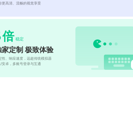
你更高清、流畅的视觉享受
5
倍
稳定
独家定制 极致体验
定性、响应速度，远超传统模拟器
OS/安卓，多账号登录与互通