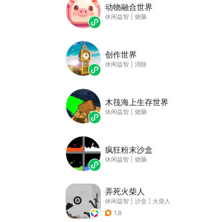
动物融合世界
休闲益智
|
烧脑
创作世界
休闲益智
|
消除
木筏海上生存世界
休闲益智
|
烧脑
疯狂粉末沙盒
休闲益智
|
烧脑
弄死火柴人
休闲益智
|
沙盒
|
火柴人
1.8