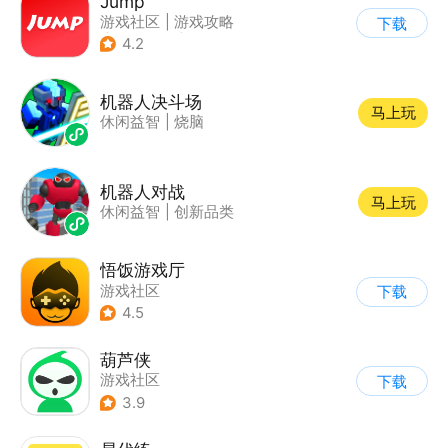
Jump
游戏社区
|
游戏攻略
下载
|
游戏交易
|
游戏周边
4.2
机器人决斗场
马上玩
休闲益智
|
烧脑
机器人对战
马上玩
休闲益智
|
创新品类
悟饭游戏厅
游戏社区
下载
4.5
葫芦侠
游戏社区
下载
3.9