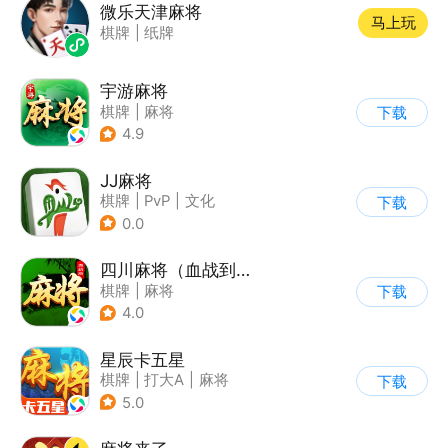
微乐天津麻将
马上玩
棋牌
|
纸牌
宇游麻将
棋牌
|
麻将
下载
4.9
JJ麻将
棋牌
|
PvP
|
文化
下载
|
中国风
0.0
四川麻将（血战到底）
棋牌
|
麻将
下载
4.0
星辰卡五星
棋牌
|
打大A
|
麻将
下载
5.0