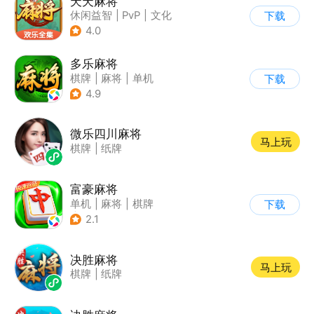
天天麻将
休闲益智
|
PvP
|
文化
下载
|
匹配对战
4.0
多乐麻将
棋牌
|
麻将
|
单机
下载
4.9
微乐四川麻将
马上玩
棋牌
|
纸牌
富豪麻将
单机
|
麻将
|
棋牌
下载
|
PvP
2.1
决胜麻将
马上玩
棋牌
|
纸牌