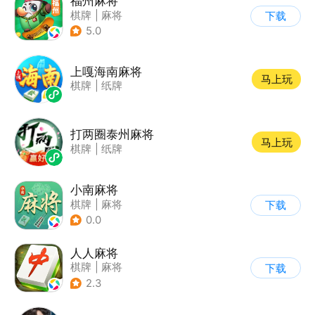
福州麻将
棋牌
|
麻将
下载
5.0
上嘎海南麻将
马上玩
棋牌
|
纸牌
打两圈泰州麻将
马上玩
棋牌
|
纸牌
小南麻将
棋牌
|
麻将
下载
0.0
人人麻将
棋牌
|
麻将
下载
2.3