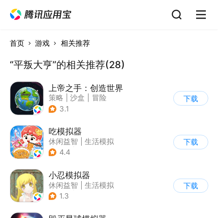
首页
游戏
相关推荐
“平叛大亨”的相关推荐(28)
上帝之手：创造世界
策略
|
沙盒
|
冒险
下载
|
卡通
3.1
吃模拟器
休闲益智
|
生活模拟
下载
|
美食
|
卡通
4.4
小忍模拟器
休闲益智
|
生活模拟
下载
|
恋爱
|
女性向
1.3