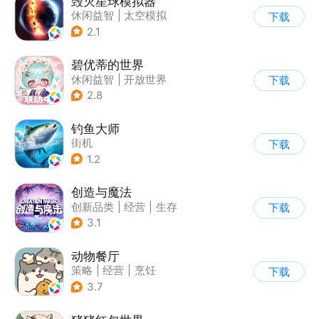
毁灭星球模拟器
休闲益智
|
太空模拟
下载
|
太空
2.1
碧优蒂的世界
休闲益智
|
开放世界
下载
|
Q版
|
捏脸
2.8
钓鱼大师
街机
下载
1.2
创造与魔法
创新品类
|
经营
|
生存
下载
|
开放世界
3.1
动物餐厅
策略
|
经营
|
烹饪
下载
|
宠物
3.7