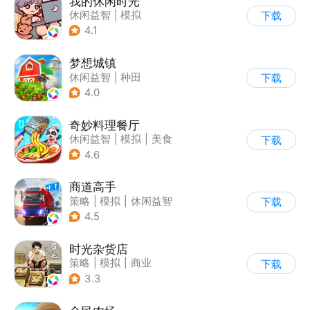
我的休闲时光
休闲益智
|
模拟
下载
4.1
梦想城镇
休闲益智
|
种田
下载
|
田园生活
|
中国风
4.0
奇妙料理餐厅
休闲益智
|
模拟
|
美食
下载
|
宝宝巴士
4.6
商道高手
策略
|
模拟
|
休闲益智
下载
|
收集
4.5
时光杂货店
策略
|
模拟
|
商业
下载
|
童年
3.3