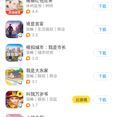
猪猪红包世界
休闲益智
|
种田
下载
|
田园生活
|
积分网赚
4.4
谁是首富
策略
|
生活模拟
|
商业
下载
|
写实
3.5
模拟城市：我是市长
策略
|
城市经营
下载
|
模拟城市
|
开放世界
3.0
我是大东家
策略
|
模拟
|
商业
下载
|
卡通
3.1
叫我万岁爷
策略
|
模拟
|
宫廷
云游戏
下载
|
剧情
3.7