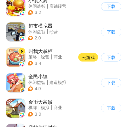
小镇大厨
休闲益智
|
店铺经营
下载
|
美食
|
卡通
3.2
超市模拟器
休闲益智
|
经营
下载
|
文字游戏
|
模拟
2.0
叫我大掌柜
策略
|
经营
|
商业
云游戏
下载
|
古风
3.4
全民小镇
休闲益智
|
建造模拟
下载
|
卡通
|
腾讯
4.9
金币大富翁
棋牌
|
模拟
|
商业
下载
|
脑洞
3.0