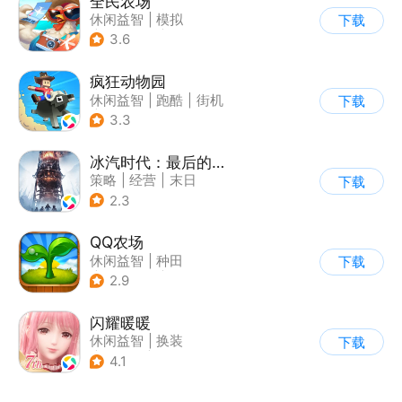
全民农场
休闲益智
|
模拟
下载
|
田园生活
|
卡通
3.6
疯狂动物园
休闲益智
|
跑酷
|
街机
下载
|
像素风
3.3
冰汽时代：最后的家园
策略
|
经营
|
末日
下载
|
steam游戏
2.3
QQ农场
休闲益智
|
种田
下载
|
田园生活
|
卡通
2.9
闪耀暖暖
休闲益智
|
换装
下载
|
美少女
|
二次元
4.1