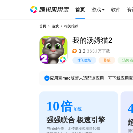
首页
游戏
软件
资
首页
游戏
相关推荐
我的汤姆猫2
3.3
363.1万下载
休闲益智
养成
汤姆猫
应用宝mac版暂未适配该应用，可下载应用宝
10
倍
加速
强强联合 极速引擎
与intel合作，比传统模拟器快10倍
腾