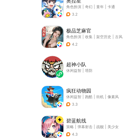
奥拉星
角色扮演
|
奇幻
|
童年
|
卡通
3.2
极品芝麻官
角色扮演
|
收集
|
架空历史
|
古风
4.2
超神小队
休闲益智
|
塔防
疯狂动物园
休闲益智
|
跑酷
|
街机
|
像素风
3.3
碧蓝航线
策略
|
弹幕射击
|
战舰
|
美少女
4.3