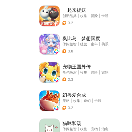
一起来捉妖
创新品类
|
收集
|
冒险
|
卡通
3.2
奥比岛：梦想国度
休闲益智
|
经营
|
童年
|
萌系
3.8
宠物王国外传
角色扮演
|
收集
|
冒险
|
宠物
3.3
幻兽爱合成
策略
|
收集
|
奇幻
|
卡通
3.2
猫咪和汤
休闲益智
|
收集
|
宠物
|
治愈