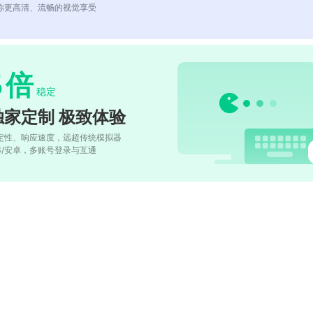
你更高清、流畅的视觉享受
5
倍
稳定
独家定制 极致体验
定性、响应速度，远超传统模拟器
OS/安卓，多账号登录与互通