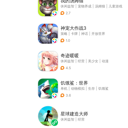
我的汤姆猫
休闲益智
|
宠物养成
|
汤姆猫
|
儿童游戏
2.7
神宠大作战3
策略
|
卡牌
|
神话
|
开放世界
1.0
奇迹暖暖
休闲益智
|
经营
|
美少女
|
动漫
4.5
饥饿鲨：世界
单机
|
动物模拟
|
生存
|
饥饿鲨
3.6
星球建造大师
休闲益智
|
经营