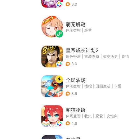
3.0
萌宠解谜
休闲益智
|
经营
皇帝成长计划2
角色扮演
|
古装养成
|
架空历史
|
剧情
3.0
全民农场
休闲益智
|
模拟
|
田园生活
|
卡通
3.6
萌猫物语
休闲益智
|
收集
|
恋爱
|
女性向
4.6