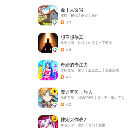
金币大富翁
棋牌
|
模拟
|
商业
|
脑洞
3.0
想不想修真
角色扮演
|
挂机
|
仙侠
|
文字游戏
4.4
奇妙的专注力
休闲益智
|
化妆
|
宝宝巴士
|
儿童游戏
4.5
魔力宝贝：旅人
休闲益智
|
MMORPG
|
异世界
|
魔力宝贝
4.3
神宠大作战2
角色扮演
|
收集
|
奇幻
|
宠物