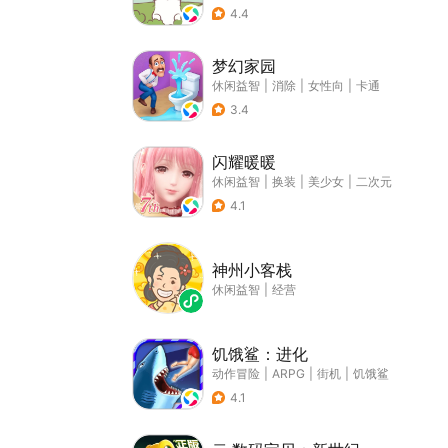
4.4
梦幻家园
休闲益智
|
消除
|
女性向
|
卡通
3.4
闪耀暖暖
休闲益智
|
换装
|
美少女
|
二次元
4.1
神州小客栈
休闲益智
|
经营
饥饿鲨：进化
动作冒险
|
ARPG
|
街机
|
饥饿鲨
4.1