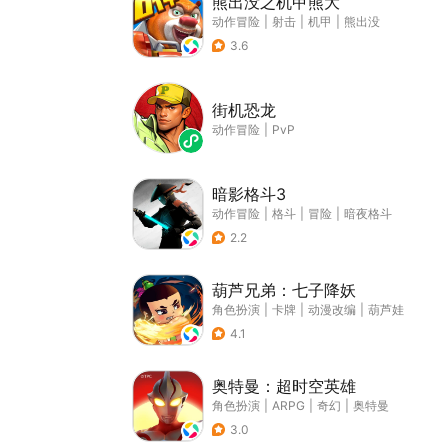
熊出没之机甲熊大
动作冒险
|
射击
|
机甲
|
熊出没
3.6
街机恐龙
动作冒险
|
PvP
暗影格斗3
动作冒险
|
格斗
|
冒险
|
暗夜格斗
2.2
葫芦兄弟：七子降妖
角色扮演
|
卡牌
|
动漫改编
|
葫芦娃
4.1
奥特曼：超时空英雄
角色扮演
|
ARPG
|
奇幻
|
奥特曼
3.0