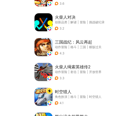
3.6
火柴人对决
创新品类
|
解谜
|
冒险
|
挑战破纪录
3.2
三国战纪：风云再起
动作冒险
|
格斗
|
三国
|
横版过关
4.3
火柴人绳索英雄传2
动作冒险
|
射击
|
冒险
|
开放世界
3.3
时空猎人
角色扮演
|
格斗
|
冒险
|
时空猎人
4.1