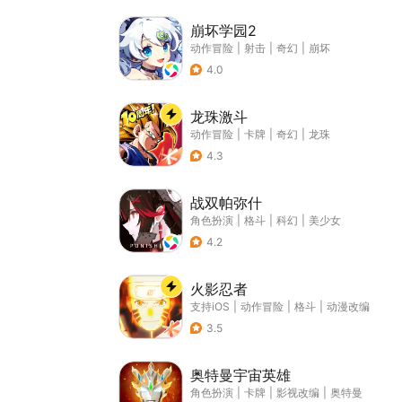
崩坏学园2
动作冒险
|
射击
|
奇幻
|
崩坏
4.0
龙珠激斗
动作冒险
|
卡牌
|
奇幻
|
龙珠
4.3
战双帕弥什
角色扮演
|
格斗
|
科幻
|
美少女
4.2
火影忍者
支持iOS
|
动作冒险
|
格斗
|
动漫改编
3.5
奥特曼宇宙英雄
角色扮演
|
卡牌
|
影视改编
|
奥特曼