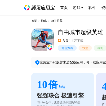
首页
游戏
软件
资
首页
游戏
相关推荐
自由城市超级英雄
3.0
1.4万下载
角色扮演
沙盒
科幻
应用宝mac版暂未适配该应用，可下载应用宝
10
倍
加速
强强联合 极速引擎
与intel合作，比传统模拟器快10倍
腾