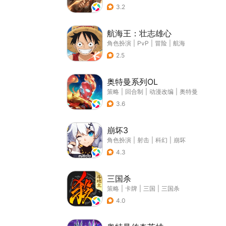
3.2
航海王：壮志雄心
角色扮演
|
PvP
|
冒险
|
航海
2.5
奥特曼系列OL
策略
|
回合制
|
动漫改编
|
奥特曼
3.6
崩坏3
角色扮演
|
射击
|
科幻
|
崩坏
4.3
三国杀
策略
|
卡牌
|
三国
|
三国杀
4.0