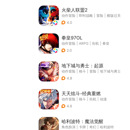
火柴人联盟2
动作冒险
|
即时战略
|
冒险
|
横版过关
4.0
拳皇97OL
动作冒险
|
ARPG
|
街机
|
拳皇
2.0
地下城与勇士：起源
动作冒险
|
格斗
|
冒险
|
地下城与勇士
4.8
天天炫斗-经典重燃
动作冒险
|
格斗
|
街机
|
动漫
4.6
哈利波特：魔法觉醒
角色扮演
|
卡牌
|
奇幻
|
哈利波特