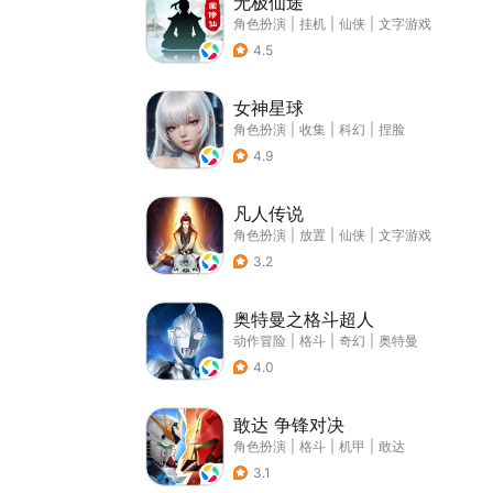
无极仙途
角色扮演
|
挂机
|
仙侠
|
文字游戏
4.5
女神星球
角色扮演
|
收集
|
科幻
|
捏脸
4.9
凡人传说
角色扮演
|
放置
|
仙侠
|
文字游戏
3.2
奥特曼之格斗超人
动作冒险
|
格斗
|
奇幻
|
奥特曼
4.0
敢达 争锋对决
角色扮演
|
格斗
|
机甲
|
敢达
3.1