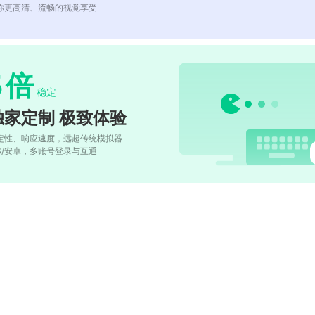
你更高清、流畅的视觉享受
5
倍
稳定
独家定制 极致体验
定性、响应速度，远超传统模拟器
OS/安卓，多账号登录与互通