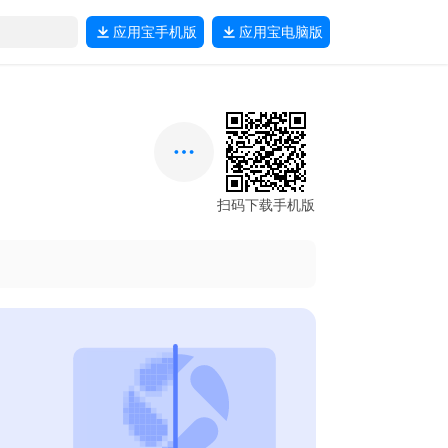
应用宝
手机版
应用宝
电脑版
扫码下载手机版