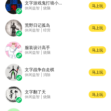
文字游戏鬼打墙小游戏
马上玩
休闲益智
|
烧脑
荒野日记孤岛
马上玩
休闲益智
|
经营
服装设计高手
马上玩
休闲益智
|
烧脑
文字战争自走棋
马上玩
休闲益智
|
消除
文字翻了天
马上玩
休闲益智
|
烧脑