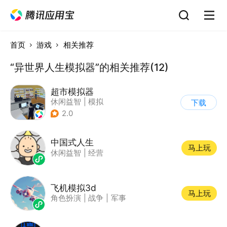
首页
游戏
相关推荐
“异世界人生模拟器”的相关推荐(12)
超市模拟器
休闲益智
|
模拟
下载
|
文字游戏
|
经营
2.0
中国式人生
马上玩
休闲益智
|
经营
飞机模拟3d
马上玩
角色扮演
|
战争
|
军事