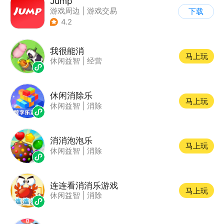
Jump
游戏周边
|
游戏交易
下载
|
游戏社区
|
游戏攻略
4.2
我很能消
马上玩
休闲益智
|
经营
休闲消除乐
马上玩
休闲益智
|
消除
消消泡泡乐
马上玩
休闲益智
|
消除
连连看消消乐游戏
马上玩
休闲益智
|
消除