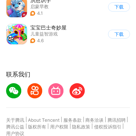
洪恩识字
启蒙早教
下载
4.1
宝宝巴士奇妙屋
儿童益智游戏
下载
|
启蒙早教
|
数学数独
4.6
|
Q版
联系我们
|
|
|
|
|
关于腾讯
About Tencent
服务条款
商务洽谈
腾讯招聘
|
|
|
|
|
腾讯公益
版权所有
用户权限
隐私政策
侵权投诉指引
用户协议